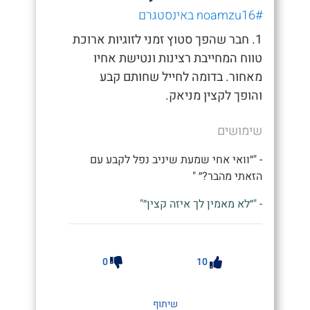
#noamzu16 באינסטגרם
1. חבר שהפך סטוץ זמני לזוגיות ארוכת
טווח המחייבת רצינות ונטישת אחיו
מאחור. בדומה לחייל שחותם קבע
והופך לקצין מניאק.
שימושים
- "״וואי אחי שמעת שיניב נפל לקבע עם
הזאתי מהבר?״ "
- "״לא מאמין לך איזה קצין״"
0
10
שיתוף