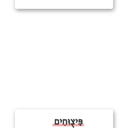
פִּיצֻוּחִים