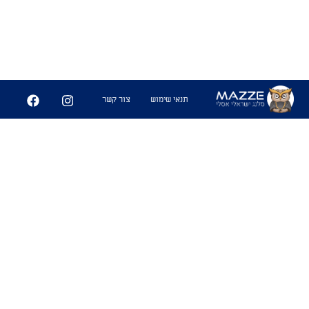
תנאי שימוש
צור קשר
אֵפֶקְט הַחַלְוָוה
1.תופעה בצבא בה חייל יאבחן בחורה
ממוצעת כאטרקטיבית, מפאת מחסור
במכשירות בסביבתו. מצב זה נמשל
ל
חטיף
החלווה, אשר בעולם מתוקן
כשיש מבחר של מתוקים החלווה
כנראה לא תיאכל, אך אם זהו הממתק
היחיד הנגיש וקיים הצורך בסוכר, אין
מנוס מלאכול אותו.