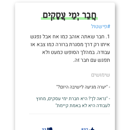
חֲבֵר יְמֵי עֲסָקִים
#פישטול
1. חבר שאתה אוהב כמו אח אבל נפגש
איתו רק דרך מסגרת ברורה כמו צבא או
עבודה. במהלך הסופש כמעט ולא
תפגש עם חבר זה.
שימושים
- "יערה מגיעה לישיבה היום?"
- "נראה לך? היא חברת ימי עסקים, מחוץ
לעבודה היא לא באמת קיימת"
33
832