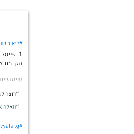
#ליאור שוו
1. פייס
הקדמת את
שימושים
- "״רוצה ל
- "״וואלה 
#Evyatar.g