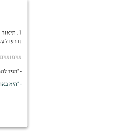
1. תיאו
נדרש לעזר
שימושים
- "תגיד למ
- "היא באה