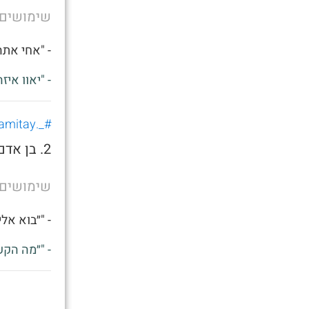
שימושים
- "אחי אתה
- "יאוו אי
#_.amitay._
2. בן אדם שמבאס ומשחיר בסטלה, וגם בכללי מישהו שלא עפים עליו
שימושים
- "״בוא אלי
- "״מה הקש