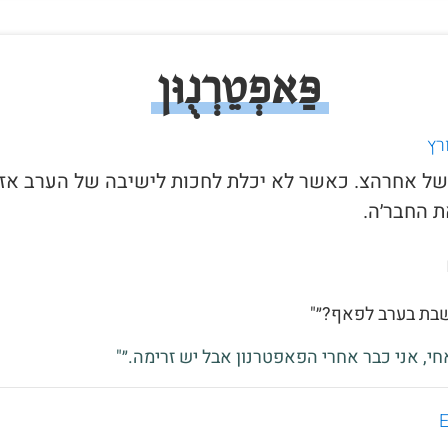
פַּאפְטֵרְנֻוּן
רץ
ל של אחרהצ. כאשר לא יכלת לחכות לישיבה של הערב אז
 החבר׳ה.
שבת בערב לפאף?״"
אחי, אני כבר אחרי הפאפטרנון אבל יש זרימה.״"