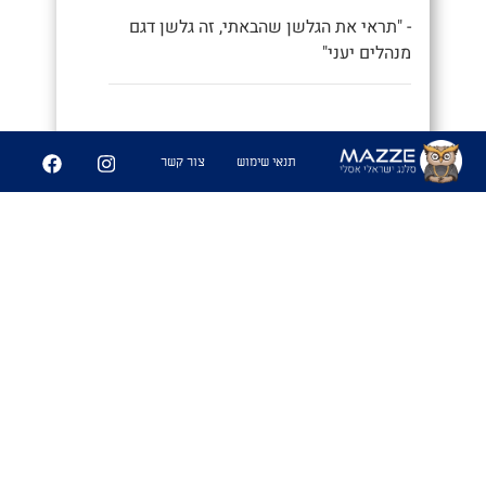
- "תראי את הגלשן שהבאתי, זה גלשן דגם
מנהלים יעני"
9
252
תנאי שימוש
צור קשר
שיתוף
פִּיצֻוּחִים
1. משחק בו משחקים אנשים זרים
שמבלים ביחד ואין להם נושאי שיחה
משותפים, ומנסים לפצח מיהם המכרים