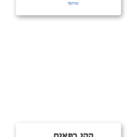
שיתוף
קקי רפאים