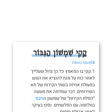
קָקִי שִׁמְשׁוֹן הַגִּבּוֹר
#nevo ravel
1.קקי בו המאמץ כל כך גדול שעלייך
לאזור כוח על מנת להוציא את הגוש
בפעולת אחיזה בשתי הקירות של תא
השירותים. דבר שמדמה את מעשה
״הפלת הקירות״ של שמשון ה
גיבור
במלחמה עם הפלשתים. נפוץ בעיקר
לאחר אכילת חומוס.