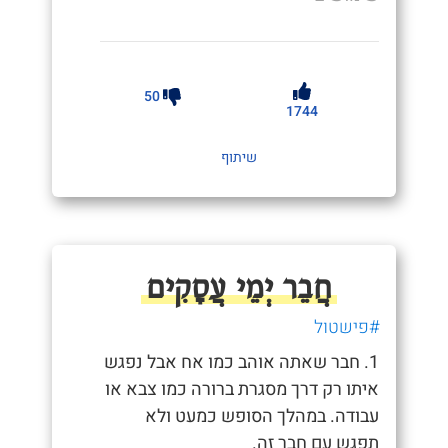
50
1744
שיתוף
חֲבֵר יְמֵי עֲסָקִים
#פישטול
1. חבר שאתה אוהב כמו אח אבל נפגש
איתו רק דרך מסגרת ברורה כמו צבא או
עבודה. במהלך הסופש כמעט ולא
תפגש עם חבר זה.