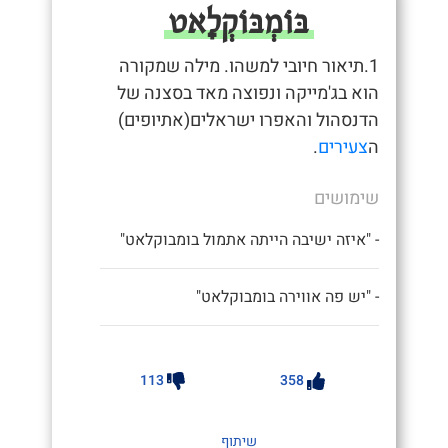
בּוֹמְבּוֹקְלָאט
1.תיאור חיובי למשהו. מילה שמקורה
הוא בג'מייקה ונפוצה מאד בסצנה של
הדנסהול והאפרו ישראלים(אתיופים)
ה
צעירים
.
שימושים
- "איזה ישיבה הייתה אתמול בומבוקלאט"
- "יש פה אווירה בומבוקלאט"
113
358
שיתוף