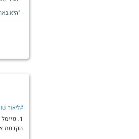
- "היא באה
#ליאור שוו
1. פייס
הקדמת את