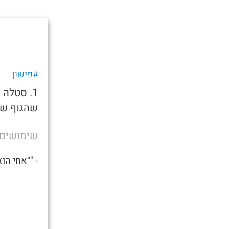
#פישון
1. סטלה
שהגוף של
שימושים
- "״אחי הו