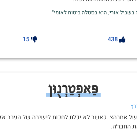
 בשביל אורי, הוא בסטלה ביטוח לאומי"
15
438
פַּאפְטֵרְנֻוּן
רץ
ל של אחרהצ. כאשר לא יכלת לחכות לישיבה של הערב אז
 החבר׳ה.