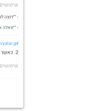
שימושים
- "״רוצה ל
- "״וואלה 
#Evyatar.g
2. כאשר אתה רוצה לשאכתה בצהריים
שימושים