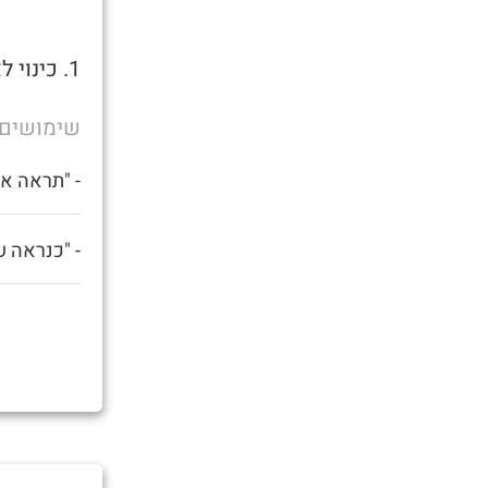
1. כינוי לאדם תחת השפעה קשה של אלכוהול או סמים.
שימושים
- "תראה את
- "כנראה ש