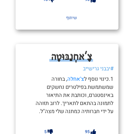
שיתוף
צָ'אחְנַבּוּטָה
#יבבני גרישייב
1.כינוי נוסף ל
צ'אחלה
, בחורה
שמשתמשת בפילטרים נחשקים
באינסטגרם, וכותבת את התיאור
לתמונה בהתאם לתאריך. לרוב תזוהה
על ידי חברותיה כמתנה שלי מצה"ל.
5
95