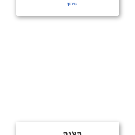
שיתוף
הַצָּגָה