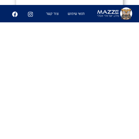
שיתוף
תנאי שימוש
צור קשר
0מוֹלָן
1. כינוי גנאי לאדם בעל נטיות פוליטיות
שמאלניות. המספר אפס מחליף את
האות 'ש' במילה שמאלן, ובכך רומזת
שהשמאלן אפס. מכיוון ש-0 דומה
בצורתו לאות 'ס', עדיין ניתן לקרוא את
המילה כשמאלן.
שימושים
- "תתרחק דחוף מהסמולן הזה, שלא תחטוף