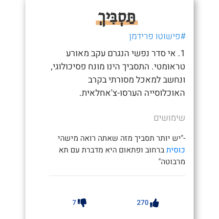
תַּסְבִּיךְ
#פישוטו פרידמן
1. אי סדר נפשי הנגרם עקב מאורע
טראומטי. התסביך הינו מונח פסיכולוגי,
ונחשב למאכל מסורתי בקרב
האוכלוסייה הערסו-צ'אחלאית.
שימושים
-"יש יותר תסביך מזה שאתה רואה מישהי
כוסית
ברחוב ופתאום היא מדברת עם תא
מרבוטה"
7
270