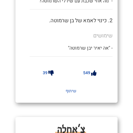
- "מה אחי שכבת עם שירלי השרמוטה?"
2. כינוי לאמא של בן שרמוטה.
שימושים
- "אה יאיר יבן שרמוטה"
39
549
שיתוף
צָ'אחְלָה