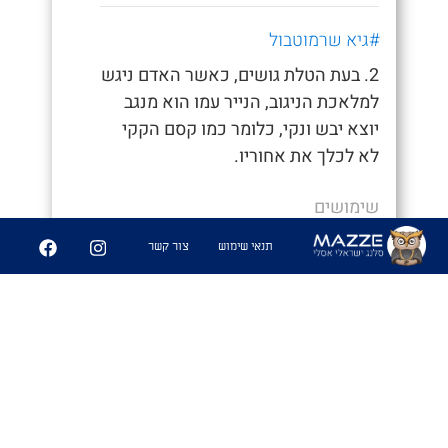
#גיא שרמוטבול
2. בעת הטלת גושים, כאשר האדם ניגש
למלאכת הניגוב, הנייר עמו הוא מנגב
יוצא יבש ונקי, כלומר כמו קסם הקקי
לא לכלך את אחוריו.
שימושים
- "איך סיימת ככה מהר, חשבתי כבר נאחר"
תנאי שימוש
צור קשר
- "היה לי קקי קסם לא הייתי צריך לנגב
אפילו"
6
361