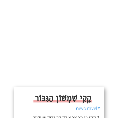
קָקִי שִׁמְשׁוֹן הַגִּבּוֹר
#nevo ravel
1.קקי בו המאמץ כל כך גדול שעלייך