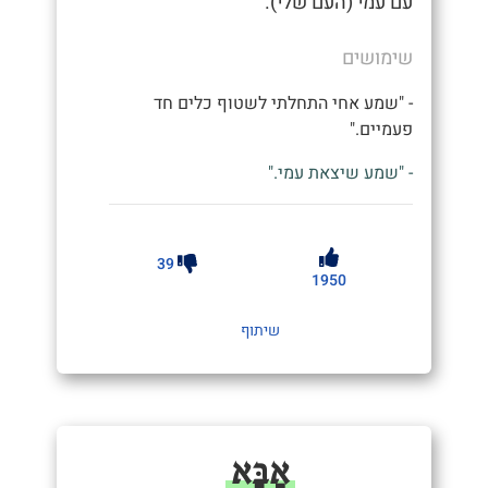
עם עמי (העם שלי).
שימושים
- "שמע אחי התחלתי לשטוף כלים חד
פעמיים."
- "שמע שיצאת עמי."
39
1950
שיתוף
אַבָּא