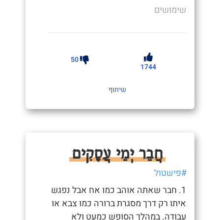
שימושים
50
1744
שיתוף
חֲבֵר יְמֵי עֲסָקִים
#פישטול
1. חבר שאתה אוהב כמו אח אבל נפגש
איתו רק דרך מסגרת ברורה כמו צבא או
עבודה. במהלך הסופש כמעט ולא