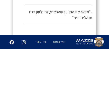
- "תראי את הגלשן שהבאתי, זה גלשן דגם
מנהלים יעני"
9
252
תנאי שימוש
צור קשר
שיתוף
פִּיצֻוּחִים
1. משחק בו משחקים אנשים זרים
שמבלים ביחד ואין להם נושאי שיחה
משותפים, ומנסים לפצח מיהם המכרים