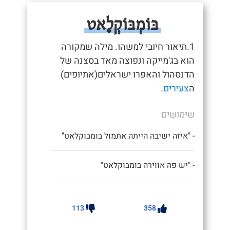
בּוֹמְבּוֹקְלָאט
1.תיאור חיובי למשהו. מילה שמקורה
הוא בג'מייקה ונפוצה מאד בסצנה של
הדנסהול והאפרו ישראלים(אתיופים)
ה
צעירים
.
שימושים
- "איזה ישיבה הייתה אתמול בומבוקלאט"
- "יש פה אווירה בומבוקלאט"
113
358