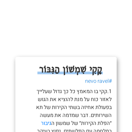
קָקִי שִׁמְשׁוֹן הַגִּבּוֹר
#nevo ravel
1.קקי בו המאמץ כל כך גדול שעלייך
לאזור כוח על מנת להוציא את הגוש
בפעולת אחיזה בשתי הקירות של תא
השירותים. דבר שמדמה את מעשה
״הפלת הקירות״ של שמשון ה
גיבור
במלחמה עם הפלשתים. נפוץ בעיקר