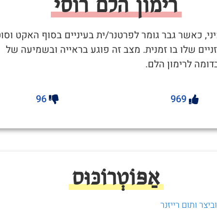
רימון הלם רוסי
יני, כאשר גבר גומר לפרטנר/ית בעיניים בסוף האקט וסו
יים שלו בו זמנית. מצב זה פוגע בראייה ובשמיעה של
ומה לרימון הלם.
96
969
אַפּוֹטְרוֹכּוּס
יצר ותום רייזנר