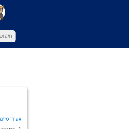
#עידו סיימו