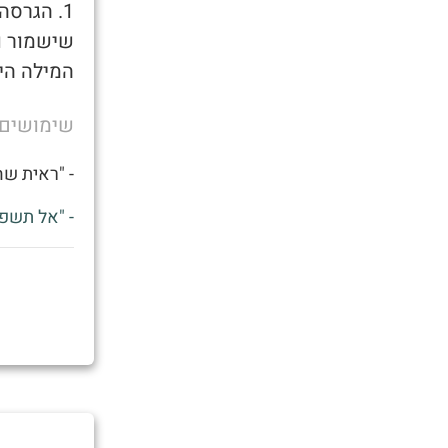
1. הגרס
שישמור ו
המילה היא
שימושים
- "ראית שהחדש של א
- "אל תשפ