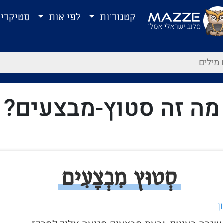
קטגוריות
לפי אות
סטיקרי
מה זה סטוץ-מבצעים?
סְטוּץ מִבְצָעִים
ן