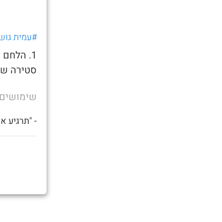
#עמית גוש
1. הלחם 
סטירה שנ
שימושים
- "תרגיע א