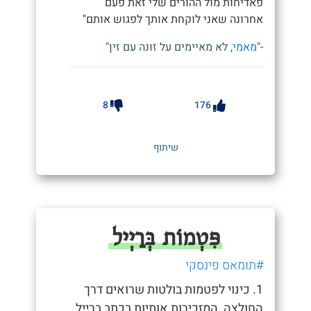
פאדיחות מול ההורים שלי זאת פעם
אחרונה שאני לוקחת אותך לפגוש אותם"
-"
מאמי
, לא מאיימים על זונה עם זין"
8
176
שיתוף
פִּטְמוֹת בְּרַיְיל
#תומאס פינסקי
1. כינוי לפטמות בולטות שרואים דרך
החולצה, המזכירות אותיות בכתב ברייל.