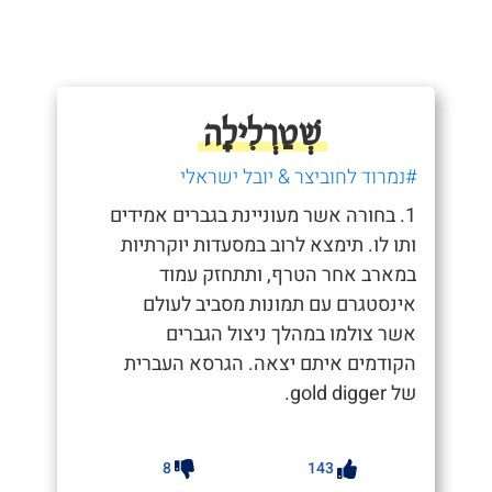
שְׁטַרְלִילָה
#נמרוד לחוביצר & יובל ישראלי
1. בחורה אשר מעוניינת בגברים אמידים
ותו לו. תימצא לרוב במסעדות יוקרתיות
במארב אחר הטרף, ותתחזק עמוד
אינסטגרם עם תמונות מסביב לעולם
אשר צולמו במהלך ניצול הגברים
הקודמים איתם יצאה. הגרסא העברית
של gold digger.
8
143