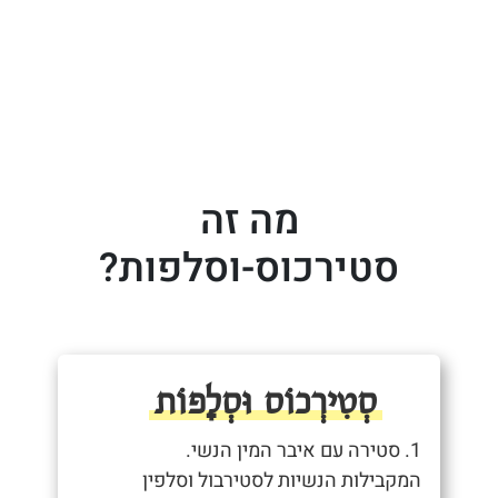
מה זה
סטירכוס-וסלפות?
סְטִירְכוֹס וּסְלָפוֹת
1. סטירה עם איבר המין הנשי.
המקבילות הנשיות לסטירבול וסלפין