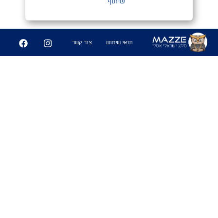
שיתוף
תנאי שימוש
צור קשר
מַעֲרָכָה צְמוּדָה
#נגב
1. כאשר אתה חש דחייה לאופי של
מישהי במקביל למשיכה גופנית. מעין
משחק שח מט,בין המוח לזין הנקרא
מערכה צמודה
שימושים
- "מה קורה איתך ועם נועה מהבר אתמול?"
אל תשאל אחי האופי שלה נוראי. ממש
מערכה צמודה"