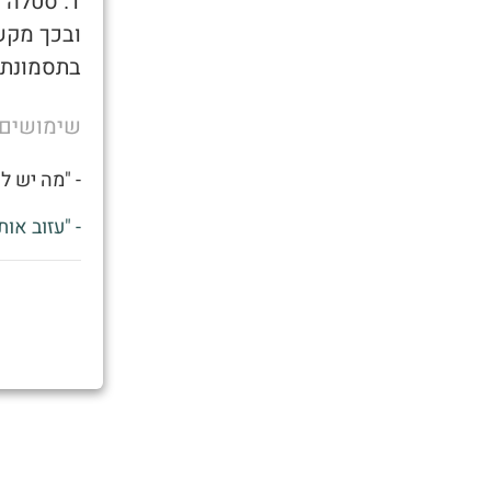
1. סטלה
ובכך מקשה
בתסמונת 
שימושים
- "מה יש ל
- "עזוב או