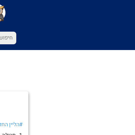
#הליין הח