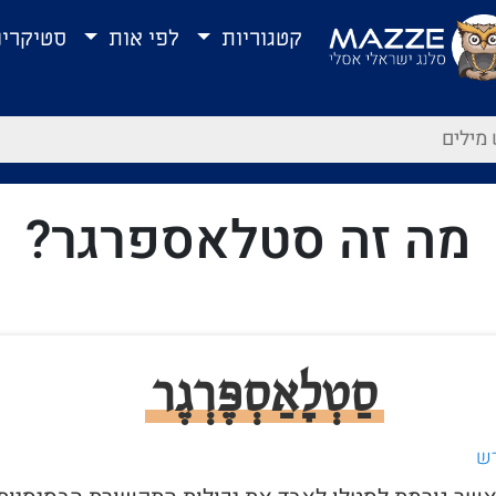
קטגוריות
לפי אות
סטיקרי
מה זה סטלאספרגר?
סַטְלָאַסְפֶּרְגֶר
דש