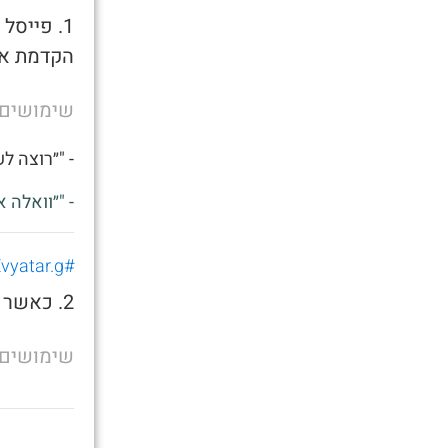
1. פייס
הקדמת את
שימושים
- "״רוצה ל
- "״וואלה 
#Evyatar.g
2. כאשר אתה רוצה לשאכתה בצהריים
שימושים