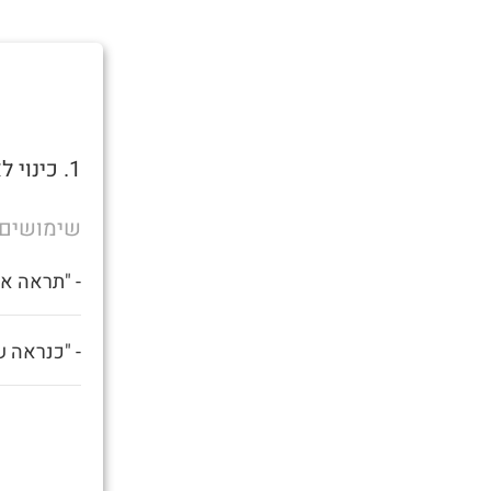
1. כינוי לאדם תחת השפעה קשה של אלכוהול או סמים.
שימושים
- "תראה את
- "כנראה ש