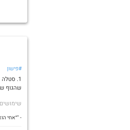
#פישון
1. סטלה
שהגוף של
שימושים
- "״אחי הו