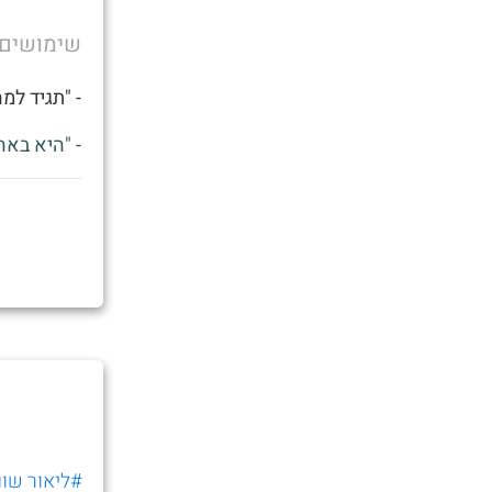
שימושים
- "תגיד למ
- "היא באה
#ליאור שוו