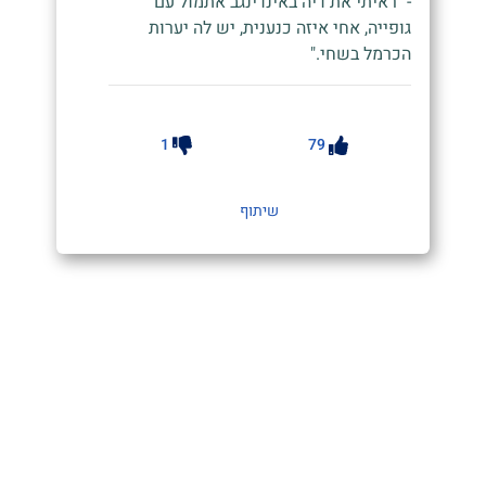
- "ראיתי את דיה באינדינגב אתמול עם
גופייה, אחי איזה כנענית, יש לה יערות
הכרמל בשחי."
1
79
שיתוף