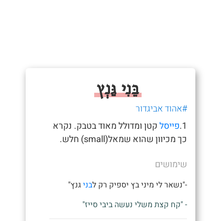
בֵּנִי גַּנְץ
#אהוד אביגדור
1.
פייסל
קטן ומדולל מאוד בטבק. נקרא
כך מכיוון שהוא שמאל(small) חלש.
שימושים
-"נשאר לי מיני בץ יספיק רק ל
בני
גנץ"
- "קח קצת משלי נעשה ביבי סייז"