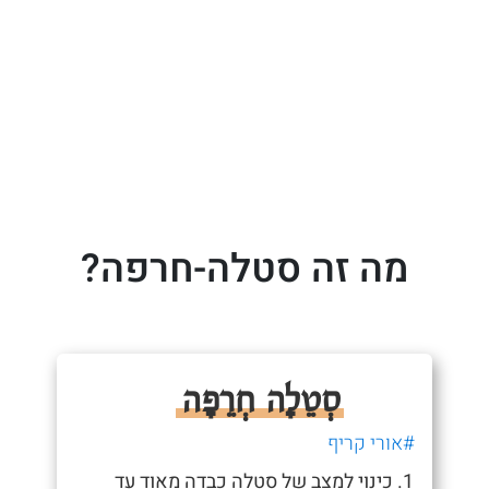
מה זה סטלה-חרפה?
סְטֵלָה חְרֵפָה
#אורי קריף
1. כינוי למצב של סטלה כבדה מאוד עד