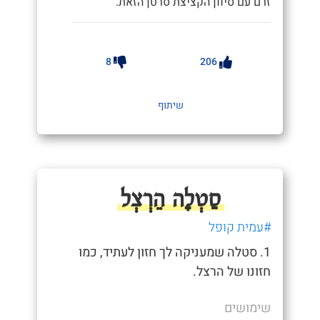
זרם עם סיוון הקציצת סרטן הזאת."
8
206
שיתוף
סַטְלָה הֵרְצְל
#עמית קופל
1. סטלה שמעניקה לך חזון לעתיד, כמו
חזונו של הרצל.
שימושים