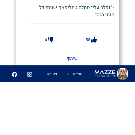
- "נפלה עליי סטלה ג'יגליפאף ישנתי כל
הזמן הזה"
4
58
שיתוף
תנאי שימוש
צור קשר
סטלה טוֹף
#@orimayan87 (אינסטגרם)
1. סטלה כל כך עוצמתית שאתה מאבד
את חוש הראיה וצריך להסתמך על חוש