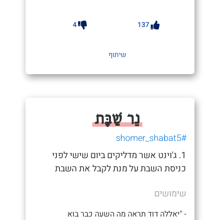
4
137
שיתוף
נֵר שַׁבָּת
#shomer_shabat5
1. ג'וינט אשר מדליקים ביום שישי לפני
כניסת השבת על מנת לקבל את השבת
שימושים
- "יאללה דוד תראה מה השעה כבר בוא