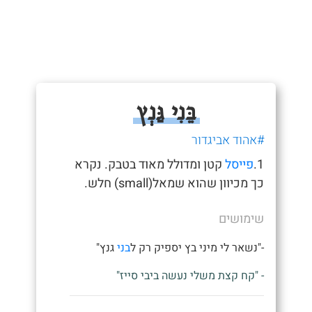
בֵּנִי גַּנְץ
#אהוד אביגדור
1.
פייסל
קטן ומדולל מאוד בטבק. נקרא
כך מכיוון שהוא שמאל(small) חלש.
שימושים
-"נשאר לי מיני בץ יספיק רק ל
בני
גנץ"
- "קח קצת משלי נעשה ביבי סייז"