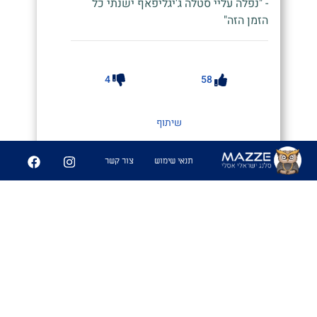
- "נפלה עליי סטלה ג'יגליפאף ישנתי כל
הזמן הזה"
4
58
שיתוף
תנאי שימוש
צור קשר
סטלה טוֹף
#@orimayan87 (אינסטגרם)
1. סטלה כל כך עוצמתית שאתה מאבד
את חוש הראיה וצריך להסתמך על חוש
המישוש, בדומה לטוף כשפית האדמה