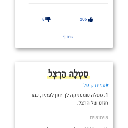
8
206
שיתוף
סַטְלָה הֵרְצְל
#עמית קופל
1. סטלה שמעניקה לך חזון לעתיד, כמו
חזונו של הרצל.
שימושים