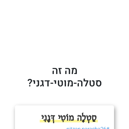
מה זה
סטלה-מוטי-דגני?
סַטְלָה מוֹטִי דְּגָנִי