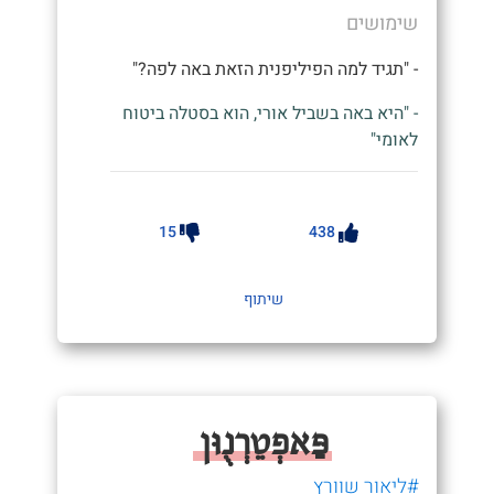
שימושים
- "תגיד למה הפיליפנית הזאת באה לפה?"
- "היא באה בשביל אורי, הוא בסטלה ביטוח
לאומי"
15
438
שיתוף
פַּאפְטֵרְנֻוּן
#ליאור שוורץ