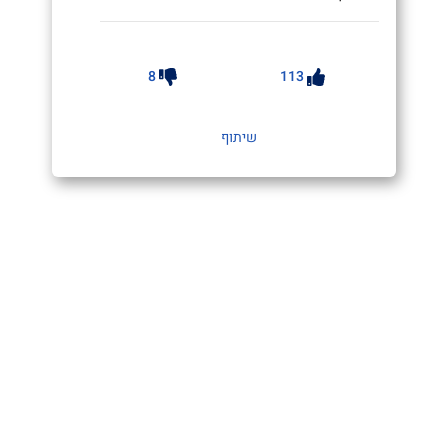
8
113
שיתוף