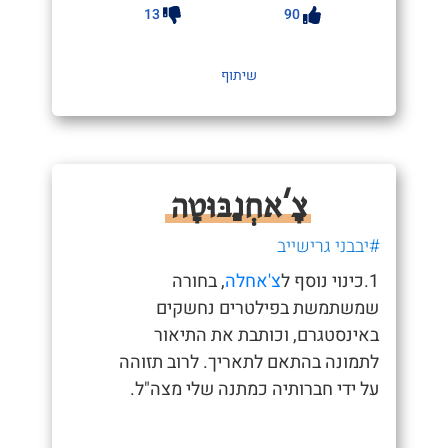
13
90
שיתוף
צָ'אחְנַבּוּטָה
#יבבני גרישייב
1.כינוי נוסף ל
צ'אחלה
, בחורה
שמשתמשת בפילטרים נחשקים
באינסטגרם, וכותבת את התיאור
לתמונה בהתאם לתאריך. לרוב תזוהה
על ידי חברותיה כמתנה שלי מצה"ל.