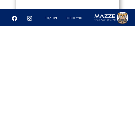
שיתוף
תנאי שימוש
צור קשר
0מוֹלָן
1. כינוי גנאי לאדם בעל נטיות פוליטיות
שמאלניות. המספר אפס מחליף את
האות 'ש' במילה שמאלן, ובכך רומזת
שהשמאלן אפס. מכיוון ש-0 דומה
בצורתו לאות 'ס', עדיין ניתן לקרוא את
המילה כשמאלן.
שימושים
- "תתרחק דחוף מהסמולן הזה, שלא תחטוף