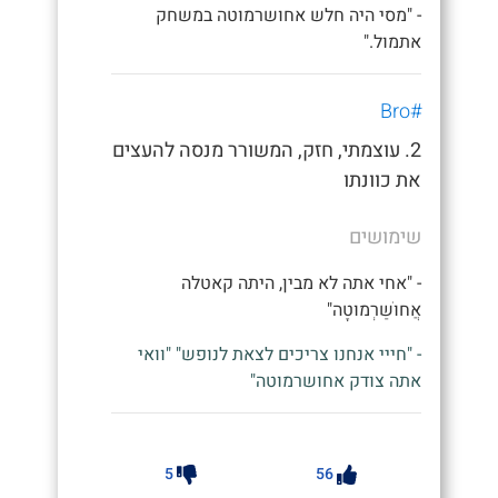
- "מסי היה חלש אחושרמוטה במשחק
אתמול."
#Bro
2. עוצמתי, חזק, המשורר מנסה להעצים
את כוונתו
שימושים
- "אחי אתה לא מבין, היתה קאטלה
אֲחוּשַׁרְמוּטָה"
- "חייי אנחנו צריכים לצאת לנופש" "וואי
אתה צודק אחושרמוטה"
5
56