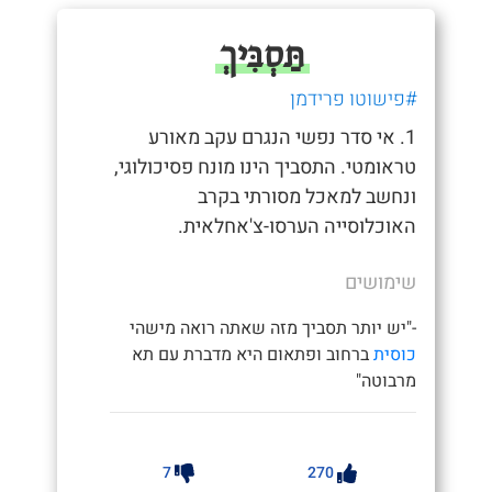
תַּסְבִּיךְ
#פישוטו פרידמן
1. אי סדר נפשי הנגרם עקב מאורע
טראומטי. התסביך הינו מונח פסיכולוגי,
ונחשב למאכל מסורתי בקרב
האוכלוסייה הערסו-צ'אחלאית.
שימושים
-"יש יותר תסביך מזה שאתה רואה מישהי
כוסית
ברחוב ופתאום היא מדברת עם תא
מרבוטה"
7
270