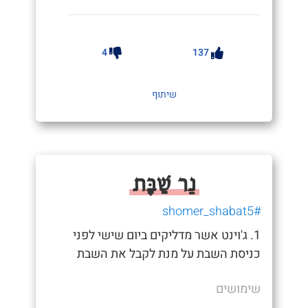
4
137
שיתוף
נֵר שַׁבָּת
#shomer_shabat5
1. ג'וינט אשר מדליקים ביום שישי לפני
כניסת השבת על מנת לקבל את השבת
שימושים