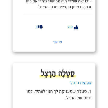
- "כנראה שולדי היה מחושגז לגמרי אם הוא
זרם עם סיוון הקציצת סרטן הזאת."
8
206
שיתוף
סַטְלָה הֵרְצְל
#עמית קופל
1. סטלה שמעניקה לך חזון לעתיד, כמו
חזונו של הרצל.