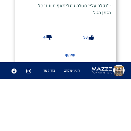
- "נפלה עליי סטלה ג'יגליפאף ישנתי כל
הזמן הזה"
4
58
שיתוף
תנאי שימוש
צור קשר
סטלה טוֹף
#@orimayan87 (אינסטגרם)
1. סטלה כל כך עוצמתית שאתה מאבד
את חוש הראיה וצריך להסתמך על חוש