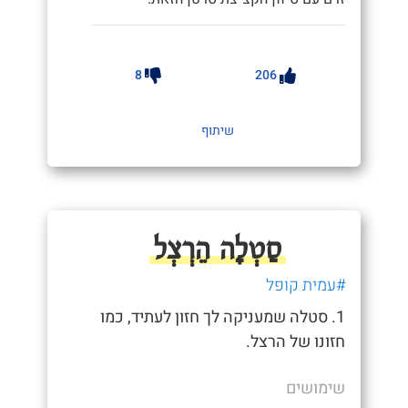
8
206
שיתוף
סַטְלָה הֵרְצְל
#עמית קופל
1. סטלה שמעניקה לך חזון לעתיד, כמו
חזונו של הרצל.
שימושים