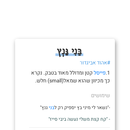
בֵּנִי גַּנְץ
#אהוד אביגדור
1.
פייסל
קטן ומדולל מאוד בטבק. נקרא
כך מכיוון שהוא שמאל(small) חלש.
שימושים
-"נשאר לי מיני בץ יספיק רק ל
בני
גנץ"
- "קח קצת משלי נעשה ביבי סייז"