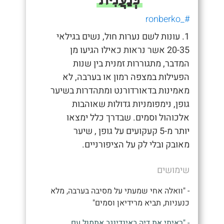
#_ronberko
1. עונות לשם נערות חול, נשים בגילאי
20-35 אשר נראות כאילו הגיעו מן
המדבר, מתגוררות זמנית בין שנות
הפעילות במצפה רמון או בערבה, לא
מאמינות בדאורדורנט ומתהדרות בשיער
גופן, נימפומניות גדולות שאוהבות
אלכוהול וסמים. שבדרך כלל ימצאו
יותר מ-5 קעקועים על גופן , שיער
מאובק ובלי לק על הציפורניים.
שימושים
- "וואלה אחי שמעתי על מסיבה בערבה, מלא
כנעניות, תביא מרידיאן וסמים"
- "ראיתי את דיה באינדינגב אתמול עם