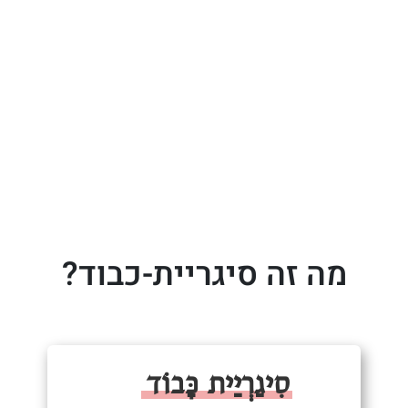
מה זה סיגריית-כבוד?
סִיגַרְיַית כָּבוֹד