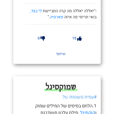
-"יאללה יאללה מה קרה התביישת
לי בצד,
בואי תרימי פה איזה
פארטיה
."
0
15
שיתוף
שמוקסינל
#עמית גושטוזה טל
1.הלחם בסיסים של המילים שמוק
ו
קוקסינל
, מילת עלבון משודרגת.