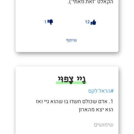
הקאלט "זאת וזאתי").
1
12
שיתוף
גֵיי צָפוּי
#הראל לקס
1. אדם שכולם חשדו בו שהוא גיי ואז
הוא יצא מהארון
שימושים