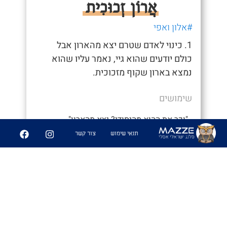
אֲרוֹן זְכוּכִית
#אלון ואפי
1. כינוי לאדם שטרם יצא מהארון אבל
כולם יודעים שהוא גיי, נאמר עליו שהוא
נמצא בארון שקוף מזכוכית.
שימושים
- "וכר את ההוא מהיסודי? יצא מהארון" -
"כולם ידעו, הוא היה בארון זכוכית"
תנאי שימוש
צור קשר
0
4
שיתוף