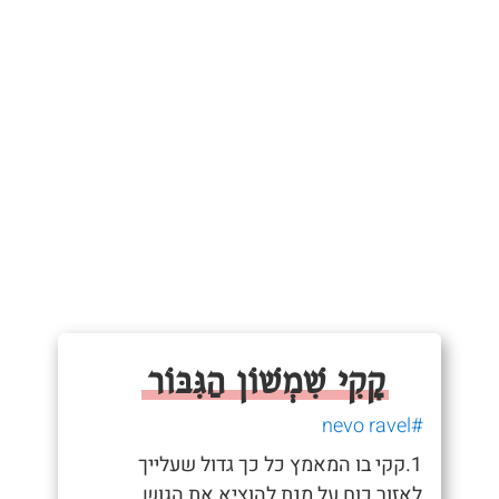
קָקִי שִׁמְשׁוֹן הַגִּבּוֹר
#nevo ravel
1.קקי בו המאמץ כל כך גדול שעלייך
לאזור כוח על מנת להוציא את הגוש