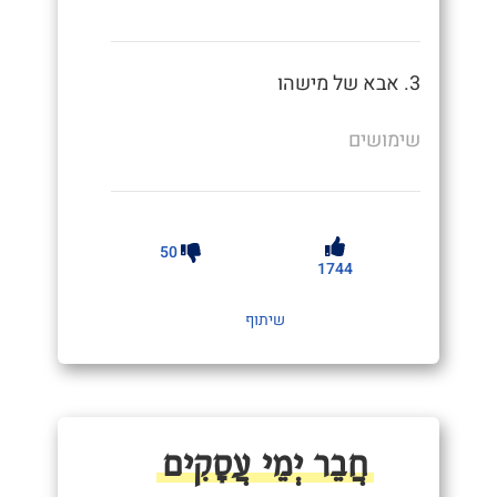
3. אבא של מישהו
שימושים
50
1744
שיתוף
חֲבֵר יְמֵי עֲסָקִים