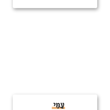
עַמִּי