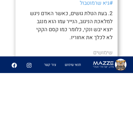
#גיא שרמוטבול
2. בעת הטלת גושים, כאשר האדם ניגש
למלאכת הניגוב, הנייר עמו הוא מנגב
יוצא יבש ונקי, כלומר כמו קסם הקקי
לא לכלך את אחוריו.
שימושים
- "איך סיימת ככה מהר, חשבתי כבר נאחר"
תנאי שימוש
צור קשר
- "היה לי קקי קסם לא הייתי צריך לנגב
אפילו"
6
361
שיתוף