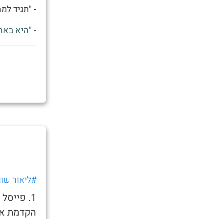
- "תגיד למ
- "היא באה
#ליאור שוו
1. פייס
הקדמת את