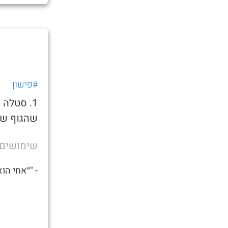
#פישון
1. סטלה
שהגוף של
שימושים
- "״אחי הו