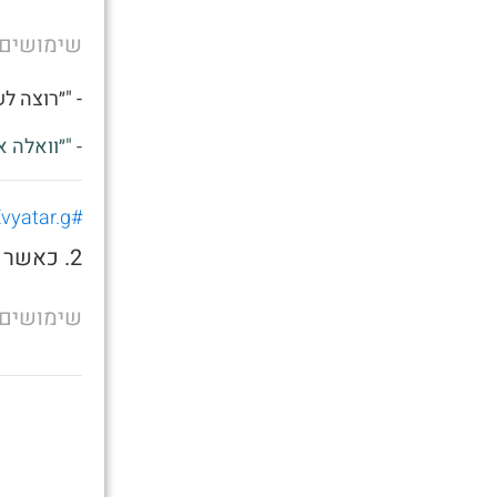
שימושים
- "״רוצה ל
- "״וואלה 
#Evyatar.g
2. כאשר אתה רוצה לשאכתה בצהריים
שימושים