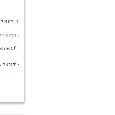
1. כינוי לאדם תחת השפעה קשה של אלכוהול או סמים.
שימושים
- "תראה את
- "כנראה ש