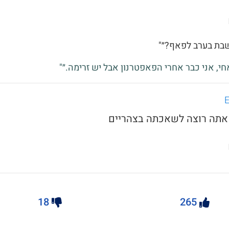
שבת בערב לפאף?״"
אחי, אני כבר אחרי הפאפטרנון אבל יש זרימה.״"
18
265