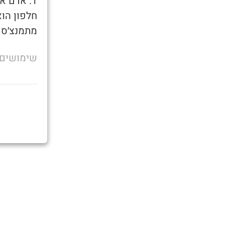
1. אדם א
חלפון הוא
מתמנצ׳ס מ
שימושים