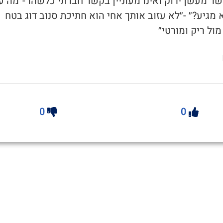
שר מעשן ירוק ואינו מעוניין בקשר חברתי כלשהו -״מה ע
 מגיע?״ -״לא עזוב אותך אחי הוא חתיכת סנוב דוג בטח
ול ריק ומורטי״
0
0