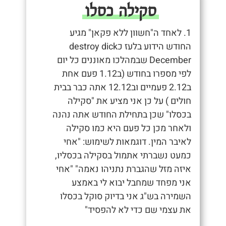
סקילה כסלו
1. לאחד ה"חשוון ללא פקאן" מגיע
החודש הידוע בלעז כdestroy dick
December שבמהלכו מאוננים כל יום
לפי מספרו בחודש (ב1.12 פעם אחת
ב2.12 פעמיים וב12.12 אתה כבר בבית
חולים ) על כן אני מציע את "סקילה
בכסלו" שכן בתחילת החודש אתה נהנה
ולאחר מכן כל פעם היא כמו סקילה
לאיבר המין. דוגמאות לשימוש: "אחי
כמעט נשברתי אתמול בסקילה בכסליו,
איזה מזל שהגברת נתניהו נאמה" "אחי
אני מפחד שמחבל יבוא לי באמצע
השמירה בש"ג אני בדיוק סוקל בכסלו
את עצמי שם כדי לא להפסיד"