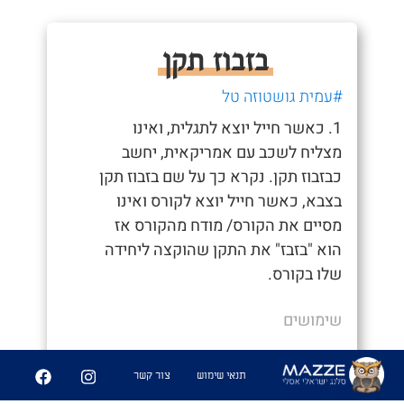
בזבוז תקן
#עמית גושטוזה טל
1. כאשר חייל יוצא לתגלית, ואינו
מצליח לשכב עם אמריקאית, יחשב
כבזבוז תקן. נקרא כך על שם בזבוז תקן
בצבא, כאשר חייל יוצא לקורס ואינו
מסיים את הקורס/ מודח מהקורס אז
הוא "בזבז" את התקן שהוקצה ליחידה
שלו בקורס.
שימושים
- "שמעת שגיא לא הביא אף אחת בתגלית?"
תנאי שימוש
צור קשר
- "מה?? אני לא מאמין שנתנו לו לצאת