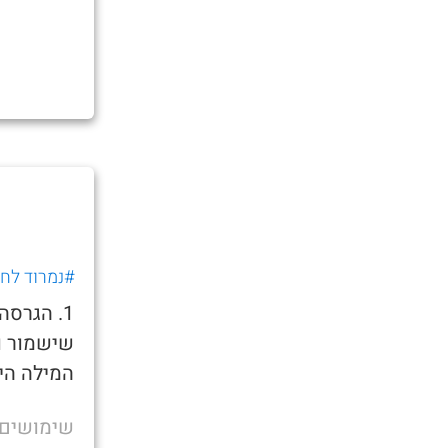
#נמרוד לחוב
1. הגרס
שישמור ו
המילה היא
שימושים