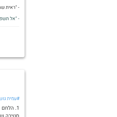
- "ראית שהחדש של א
- "אל תשפ
#עמית גוש
1. הלחם 
סטירה שנ