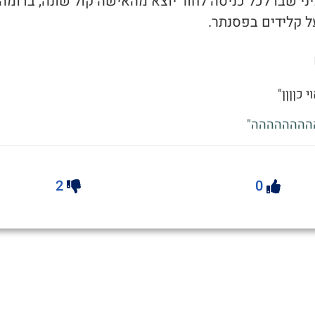
יני שבו לכל כניסה לחור יוצא מהאישה קול שונה, בדומה
ל קלידים בפסנתר.
 כןןןן"
ההההההההה"
2
0