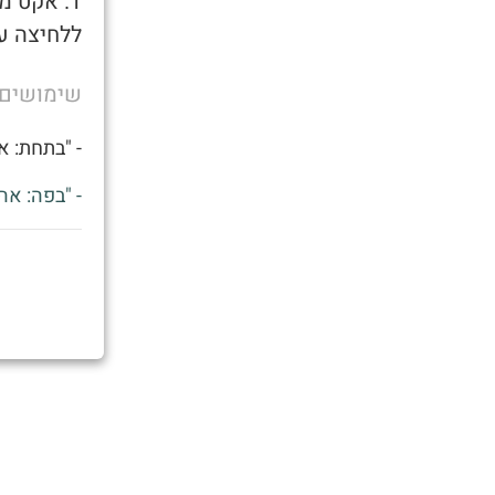
1. אקט מ
ללחיצה ע
שימושים
- "בתחת: אוי
- "בפה: א