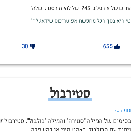
ורטל בן 45? יכול להיות הסנדק שלה"
טי היא בסך הכל מחפשת אפוטרוכוס שידאג לה"
30
655
סטירבול
טוזה טל
בסיסים של המילה "סטירה" והמילה "בולבול". סטירבול זו
יתנת עם הבולבול, כאקט מיני או כהשפלה.