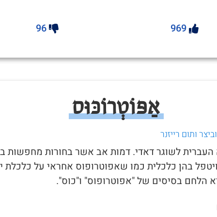
96
969
אַפּוֹטְרוֹכּוּס
יצר ותום רייזנר
ה העברית לשוגר דאדי. דמות אב אשר בחורות מחפשות בכ
יטפל בהן כלכלית כמו שאפוטרופוס אחראי על כלכלת יל
 הלחם בסיסים של "אפוטרופוס" ו"כוס".