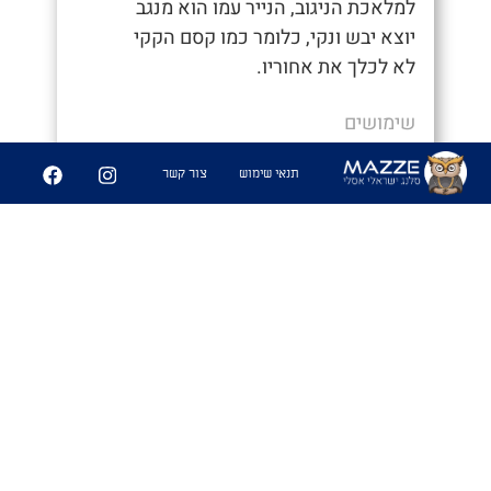
למלאכת הניגוב, הנייר עמו הוא מנגב
יוצא יבש ונקי, כלומר כמו קסם הקקי
לא לכלך את אחוריו.
שימושים
- "איך סיימת ככה מהר, חשבתי כבר נאחר"
תנאי שימוש
צור קשר
- "היה לי קקי קסם לא הייתי צריך לנגב
אפילו"
6
361
שיתוף