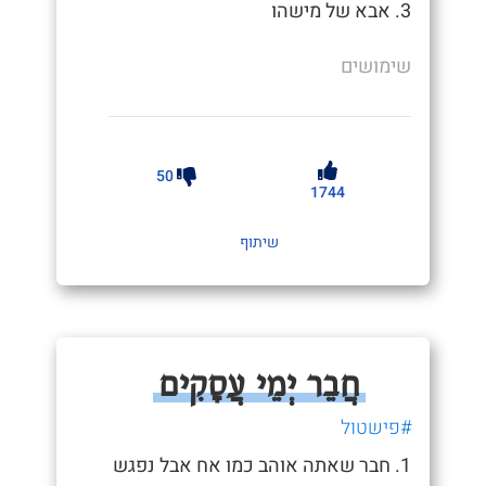
3. אבא של מישהו
שימושים
50
1744
שיתוף
חֲבֵר יְמֵי עֲסָקִים
#פישטול
1. חבר שאתה אוהב כמו אח אבל נפגש