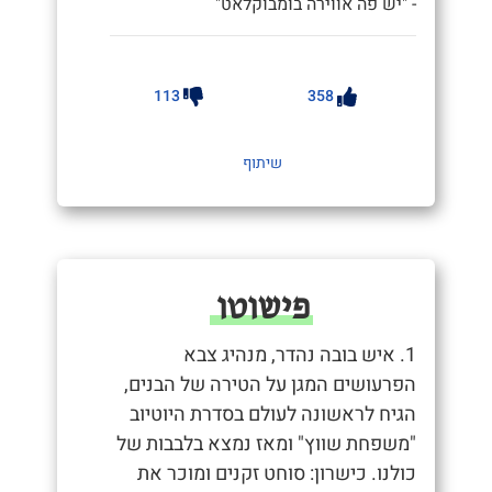
- "יש פה אווירה בומבוקלאט"
113
358
שיתוף
פישוטו
1. איש בובה נהדר, מנהיג צבא
הפרעושים המגן על הטירה של הבנים,
הגיח לראשונה לעולם בסדרת היוטיוב
"משפחת שווץ" ומאז נמצא בלבבות של
כולנו. כישרון: סוחט זקנים ומוכר את