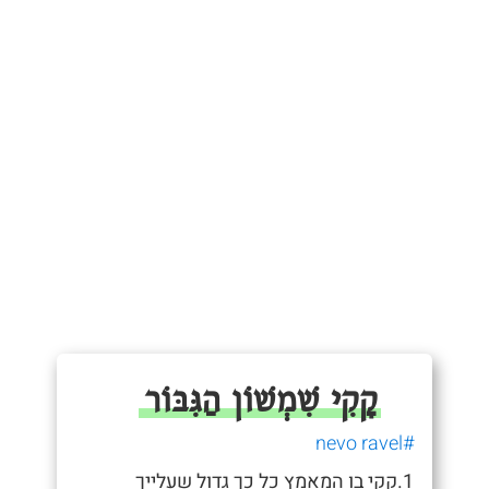
קָקִי שִׁמְשׁוֹן הַגִּבּוֹר
#nevo ravel
1.קקי בו המאמץ כל כך גדול שעלייך