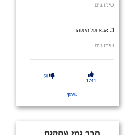
שימושים
3. אבא של מישהו
שימושים
50
1744
שיתוף
חֲבֵר יְמֵי עֲסָקִים