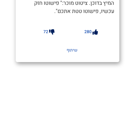
המיץ בדוכן. ציטוט מוכר:" פישוטו חזק
עכשיו, פישוטו טטת אתכם".
72
280
שיתוף