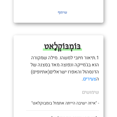
שיתוף
בּוֹמְבּוֹקְלָאט
1.תיאור חיובי למשהו. מילה שמקורה
הוא בג'מייקה ונפוצה מאד בסצנה של
הדנסהול והאפרו ישראלים(אתיופים)
ה
צעירים
.
שימושים
- "איזה ישיבה הייתה אתמול בומבוקלאט"