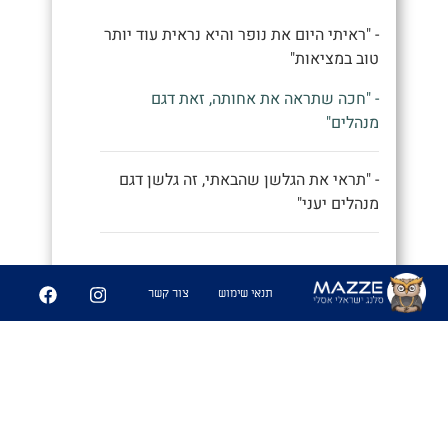
- "ראיתי היום את נופר והיא נראית עוד יותר
טוב במציאות"
- "חכה שתראה את אחותה, זאת דגם
מנהלים"
- "תראי את הגלשן שהבאתי, זה גלשן דגם
מנהלים יעני"
9
252
תנאי שימוש
צור קשר
שיתוף