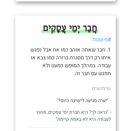
חֲבֵר יְמֵי עֲסָקִים
#פישטול
1. חבר שאתה אוהב כמו אח אבל נפגש
איתו רק דרך מסגרת ברורה כמו צבא או
עבודה. במהלך הסופש כמעט ולא
תפגש עם חבר זה.
שימושים
- "יערה מגיעה לישיבה היום?"
- "נראה לך? היא חברת ימי עסקים, מחוץ
לעבודה היא לא באמת קיימת"