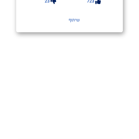
23
723
שיתוף