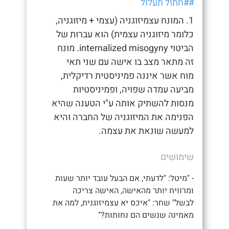
##חתול תעלול
1. המונח עצמיזוגניה (עצמי + מיזוגניה,
כלומר מיזוגניה עצמית) הוא עברות של
הביטוי internalized misogyny. מונח
זה מתאר מצב בו אישה עם שני תאי
מוח אשר איננה פמיניסטית רדיקלית,
מביעה עמדה שפויה, ופמיניסטיות
מנסות להשתיק אותה ע"י הטענה שהיא
הפנימה את המיזוגניה של החברה והיא
למעשה שונאת את עצמה.
שימושים
- "מיטל: "לדעתי, אם הבעל עובד יותר שעות
ומרוויח יותר מהאישה, האישה צריכה
לבשל" שחר: "איכס יא עצמיזוגנית, למה את
מאמינה שנשים הם נחותות?"