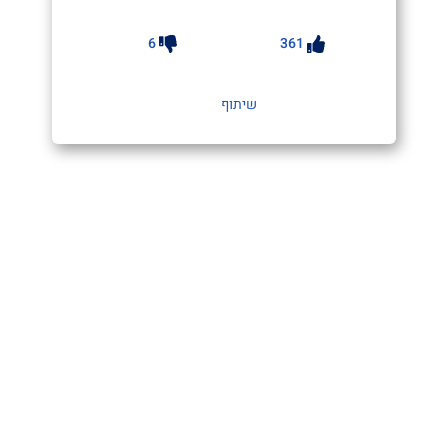
6
361
שיתוף