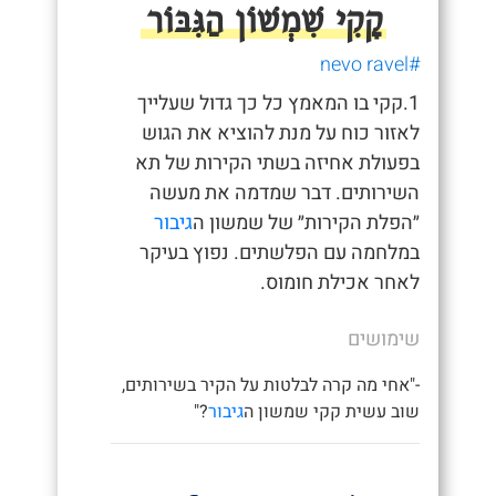
קָקִי שִׁמְשׁוֹן הַגִּבּוֹר
#nevo ravel
1.קקי בו המאמץ כל כך גדול שעלייך
לאזור כוח על מנת להוציא את הגוש
בפעולת אחיזה בשתי הקירות של תא
השירותים. דבר שמדמה את מעשה
״הפלת הקירות״ של שמשון ה
גיבור
במלחמה עם הפלשתים. נפוץ בעיקר
לאחר אכילת חומוס.
שימושים
-"אחי מה קרה לבלטות על הקיר בשירותים,
שוב עשית קקי שמשון ה
גיבור
?"