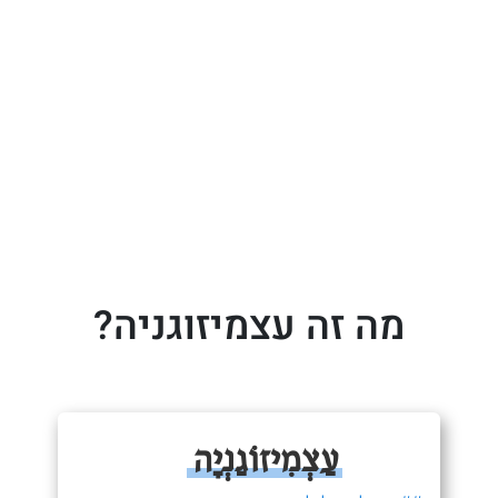
מה זה עצמיזוגניה?
עַצְמִיזוֹגַנְיָה