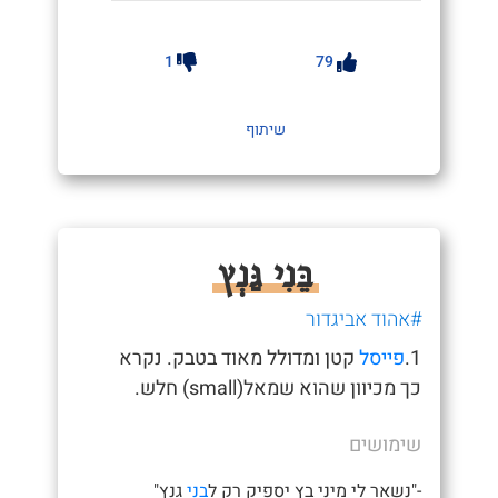
1
79
שיתוף
בֵּנִי גַּנְץ
#אהוד אביגדור
1.
פייסל
קטן ומדולל מאוד בטבק. נקרא
כך מכיוון שהוא שמאל(small) חלש.
שימושים
-"נשאר לי מיני בץ יספיק רק ל
בני
גנץ"