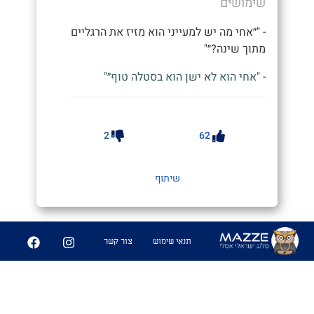
שימושים
- "״אחי מה יש למעייני הוא מזיז את הרגליים
מתוך שינה?״"
- "אחי הוא לא ישן הוא בסטלה טוף״"
2
62
שיתוף
תנאי שימוש
צור קשר
סַטְּלָהּ שֶׁל אַבְרֵךְ
#בן נודל