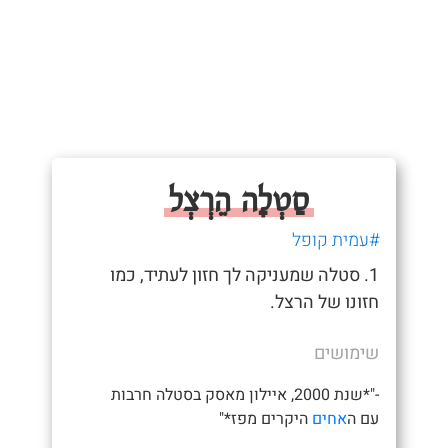
סַטְלָה הֵרְצְל
#עמית קופל
1. סטלה שמעניקה לך חזון לעתיד, כמו
חזונו של הרצל.
שימושים
-"*שנת 2000, איילון מאסק בסטלה חרבות
עם ה
אחים
היקרים מפז*"