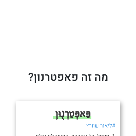
מה זה פאפטרנון?
פַּאפְטֵרְנֻוּן
#ליאור שוורץ