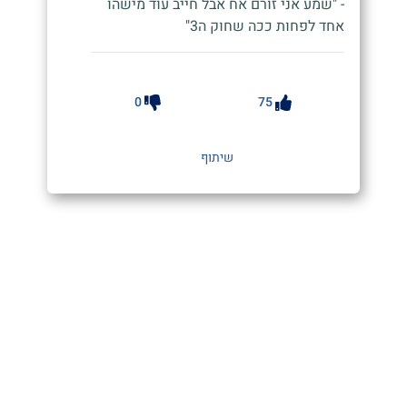
- "שמע אני זורם אח אבל חייב עוד מישהו
אחד לפחות ככה שחוק ה3"
0
75
שיתוף