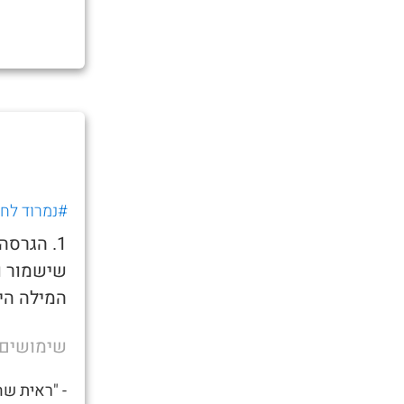
#נמרוד לחוב
1. הגרס
שישמור ו
המילה היא
שימושים
- "ראית שהחדש של א