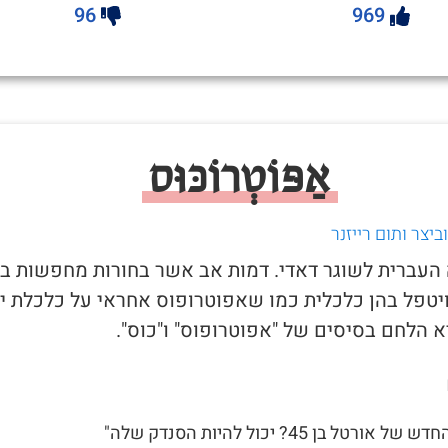
96
969
אַפּוֹטְרוֹכּוּס
יצר ותום רייזנר
ה העברית לשוגר דאדי. דמות אב אשר בחורות מחפשות בכ
יטפל בהן כלכלית כמו שאפוטרופוס אחראי על כלכלת יל
 הלחם בסיסים של "אפוטרופוס" ו"כוס".
ורטל בן 45? יכול להיות הסנדק שלה"