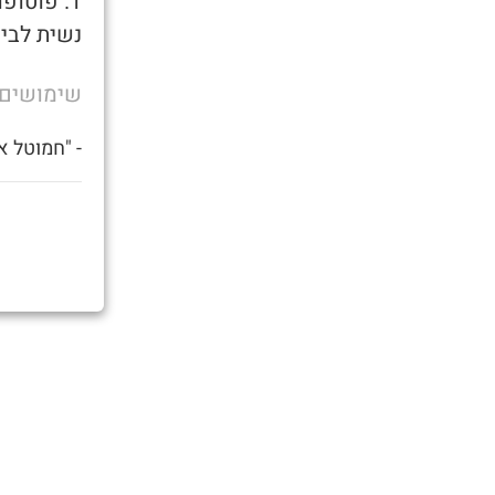
1. פוטופ
נשית לביט
שימושים
- "חמוטל א