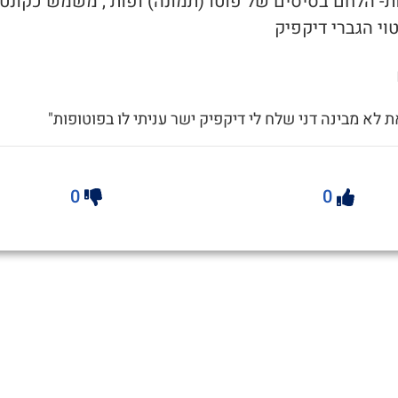
ות- הלחם בסיסים של פוטו (תמונה) ופות , משמש כקונט
וי הגברי דיקפיק
ת לא מבינה דני שלח לי דיקפיק ישר עניתי לו בפוטופות"
0
0