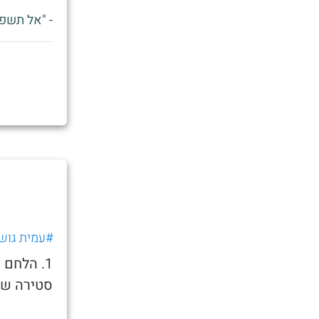
- "אל תשפ
#עמית גוש
1. הלחם 
סטירה שנ