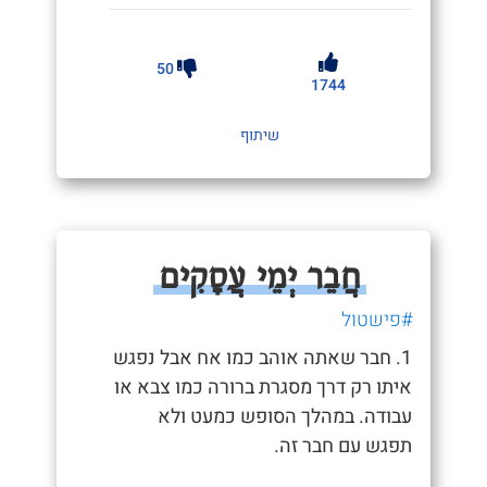
50
1744
שיתוף
חֲבֵר יְמֵי עֲסָקִים
#פישטול
1. חבר שאתה אוהב כמו אח אבל נפגש
איתו רק דרך מסגרת ברורה כמו צבא או
עבודה. במהלך הסופש כמעט ולא
תפגש עם חבר זה.