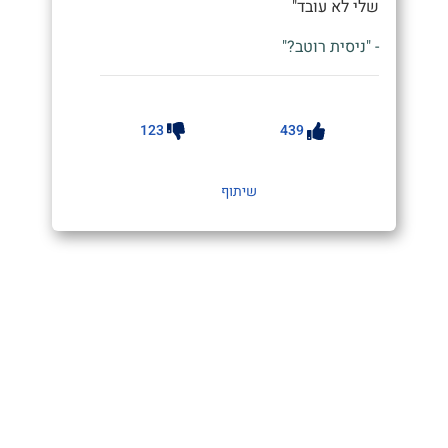
שלי לא עובד"
- "ניסית רוטב?"
123
439
שיתוף