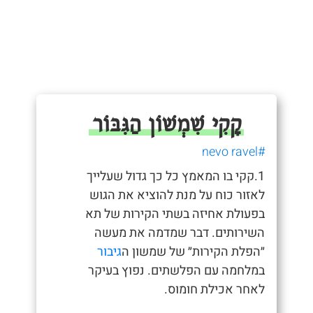
קָקִי שִׁמְשׁוֹן הַגִּבּוֹר
#nevo ravel
1.קקי בו המאמץ כל כך גדול שעלייך
לאזור כוח על מנת להוציא את הגוש
בפעולת אחיזה בשתי הקירות של תא
השירותים. דבר שמדמה את מעשה
״הפלת הקירות״ של שמשון ה
גיבור
במלחמה עם הפלשתים. נפוץ בעיקר
לאחר אכילת חומוס.