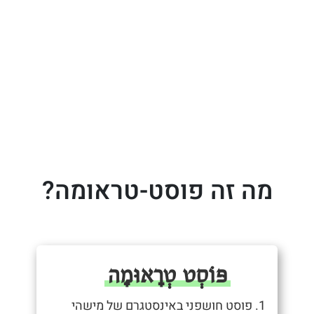
מה זה פוסט-טראומה?
פּוֹסְט טְרָאוּמָה
1. פוסט חושפני באינסטגרם של מישהי