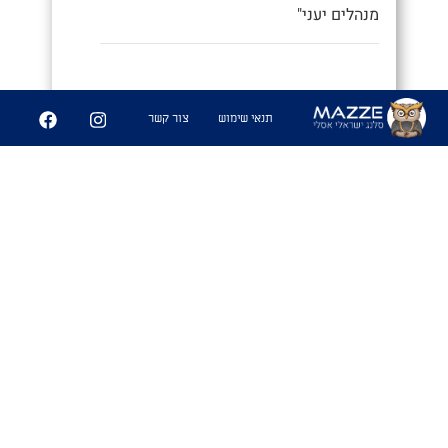
מנהלים יעני"
9
252
תנאי שימוש
צור קשר
שיתוף
פִּיצֻוּחִים
1. משחק בו משחקים אנשים זרים
שמבלים ביחד ואין להם נושאי שיחה
משותפים, ומנסים לפצח מיהם המכרים
המשותפים שלהם. מהלך המשחק: כל
משתתף שואל את השאר את השאלות