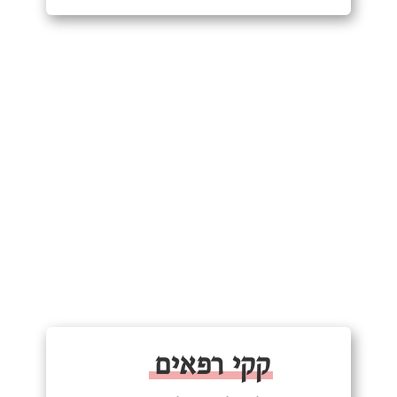
קקי רפאים