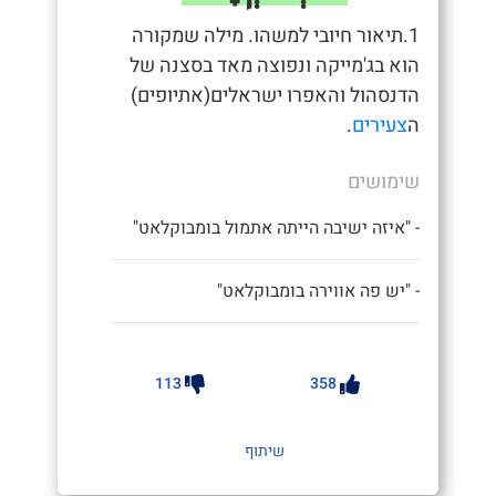
1.תיאור חיובי למשהו. מילה שמקורה
הוא בג'מייקה ונפוצה מאד בסצנה של
הדנסהול והאפרו ישראלים(אתיופים)
ה
צעירים
.
שימושים
- "איזה ישיבה הייתה אתמול בומבוקלאט"
- "יש פה אווירה בומבוקלאט"
113
358
שיתוף