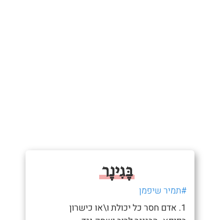
בֶּגִינֶר
#תמיר שיפמן
1. אדם חסר כל יכולת ו\או כישרון