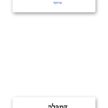
שיתוף
דֵּמְבֵּלֵה