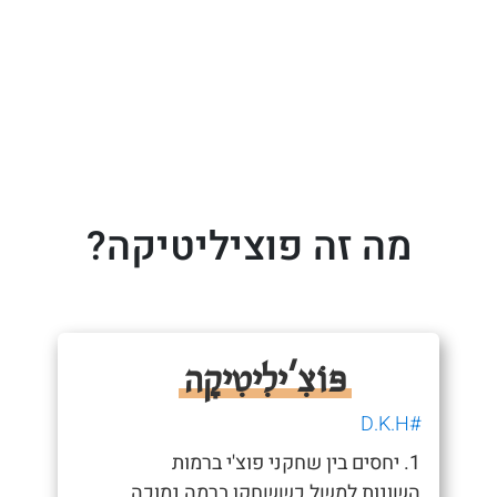
מה זה פוציליטיקה?
פּוֹצִ'ילִיטִיקָה
#D.K.H
1. יחסים בין שחקני פוצ'י ברמות
השונות למשל כששחקן ברמה נמוכה