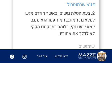
#גיא שרמוטבול
2. בעת הטלת גושים, כאשר האדם ניגש
למלאכת הניגוב, הנייר עמו הוא מנגב
יוצא יבש ונקי, כלומר כמו קסם הקקי
לא לכלך את אחוריו.
שימושים
- "איך סיימת ככה מהר, חשבתי כבר נאחר"
תנאי שימוש
צור קשר
- "היה לי קקי קסם לא הייתי צריך לנגב
אפילו"
6
361
שיתוף