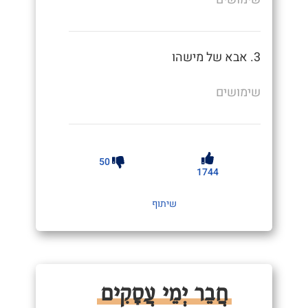
3. אבא של מישהו
שימושים
50
1744
שיתוף
חֲבֵר יְמֵי עֲסָקִים