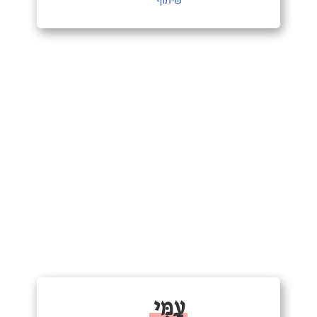
שיתוף
עַמִּי