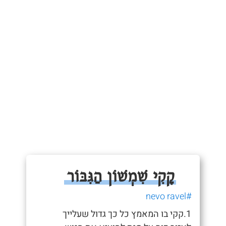
קָקִי שִׁמְשׁוֹן הַגִּבּוֹר
#nevo ravel
1.קקי בו המאמץ כל כך גדול שעלייך