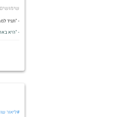
שימושים
- "תגיד למ
- "היא באה
#ליאור שוו