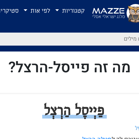
קטגוריות
לפי אות
סטיקרי
מה זה פייסל-הרצל?
פַיְיסֶל הֵרְצְל
ל