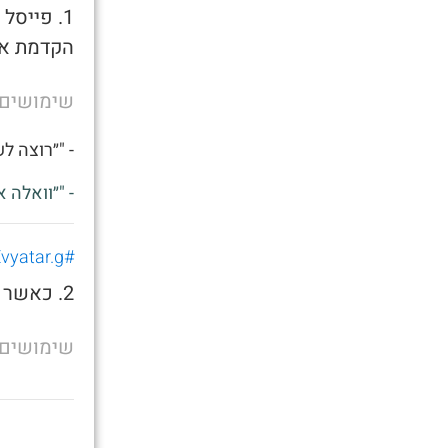
1. פייס
הקדמת את
שימושים
- "״רוצה ל
- "״וואלה 
#Evyatar.g
2. כאשר אתה רוצה לשאכתה בצהריים
שימושים