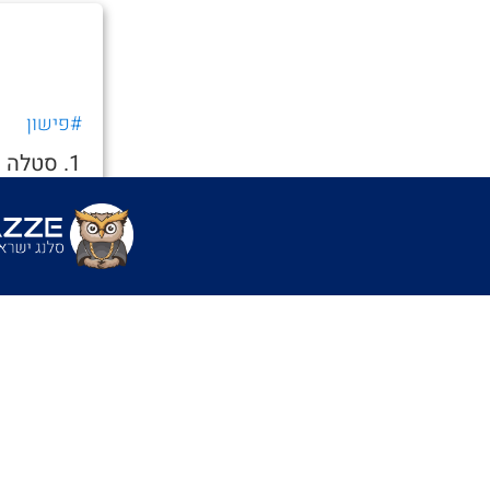
#פישון
1. סטלה
שהגוף של
שימושים
- "״אחי הו