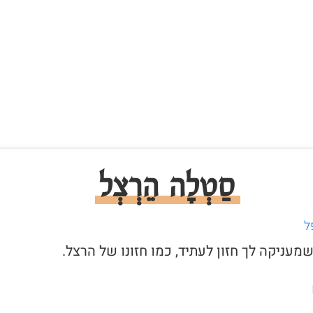
סַטְלָה הֵרְצְל
ל