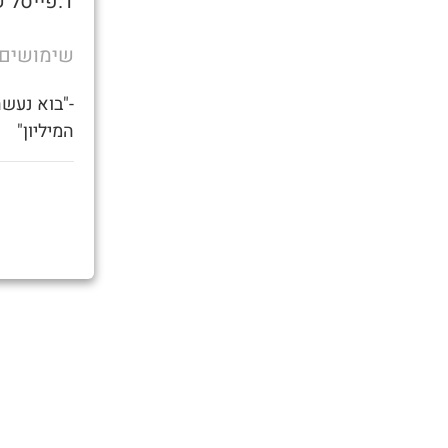
1.פייסל שגורם לך ל
שימושים
-"בוא נעשה
המיליון"