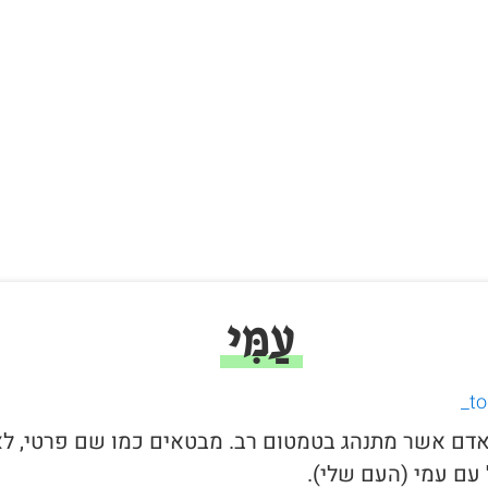
עַמִּי
י לאדם אשר מתנהג בטמטום רב. מבטאים כמו שם פרטי, ל
עם עמי (העם שלי).