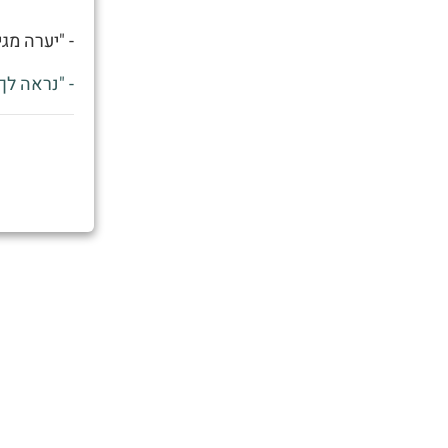
- "יערה מג
- "נראה לך