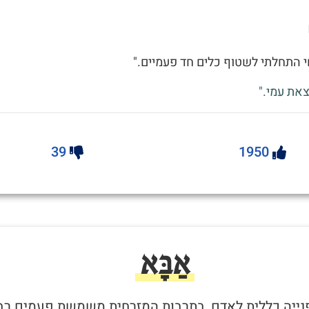
 התחלתי לשטוף כלים חד פעמיים."
את עמי."
39
1950
אַבָּא
 פנייה כללית לאדם, בתרבות המזרחית משמשת פעמים רב