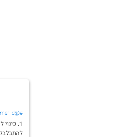
#@tomer_d_
1. כינו
להתבלבל 