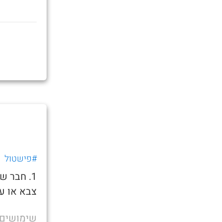
#פישטול
1. חבר 
צבא או ע
שימושים