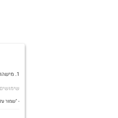
1. מישהו שצריך זין.
שימושים
- "שמור על