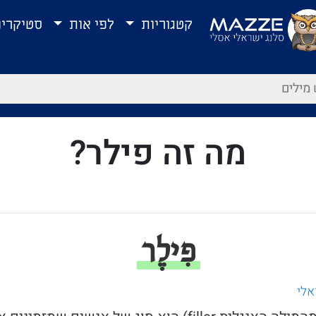
קטגוריות
לפי אות
סטיקרי
מה זה פילר?
פִילֶר
אלי