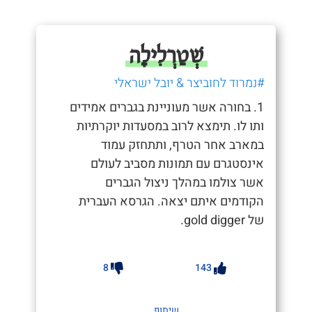
שְׁטַרְלִילָה
#נמרוד לחוביצר & יובל ישראלי
1. בחורה אשר מעוניינת בגברים אמידים
ותו לו. תימצא לרוב במסעדות יוקרתיות
במארב אחר הטרף, ותתחזק עמוד
אינסטגרם עם תמונות מסביב לעולם
אשר צולמו במהלך ניצול הגברים
הקודמים איתם יצאה. הגרסא העברית
של gold digger.
8
143
שיתוף