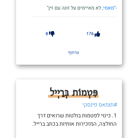
-"
מאמי
, לא מאיימים על זונה עם זין"
8
176
שיתוף
פִּטְמוֹת בְּרַיְיל
#תומאס פינסקי
1. כינוי לפטמות בולטות שרואים דרך
החולצה, המזכירות אותיות בכתב ברייל.