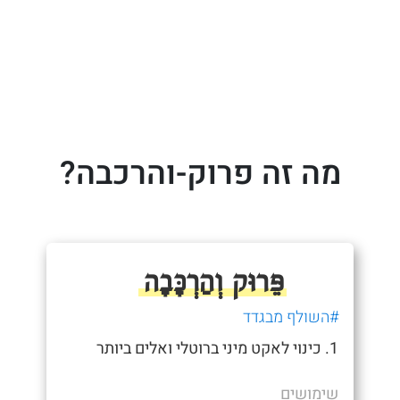
מה זה פרוק-והרכבה?
פֵּרוּק וְהַרְכָּבָה
#השולף מבגדד
1. כינוי לאקט מיני ברוטלי ואלים ביותר
שימושים