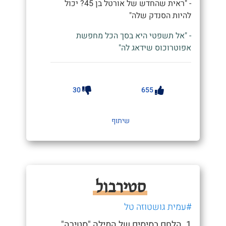
- "ראית שהחדש של אורטל בן 45? יכול
להיות הסנדק שלה"
- "אל תשפטי היא בסך הכל מחפשת
אפוטרוכוס שידאג לה"
30
655
שיתוף
סטירבול
#עמית גושטוזה טל
1. הלחם בסיסים של המילה "סטירה"