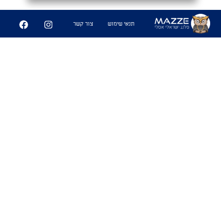
תנאי שימוש
צור קשר
מַעֲרָכָה צְמוּדָה
#נגב
1. כאשר אתה חש דחייה לאופי של
מישהי במקביל למשיכה גופנית. מעין
משחק שח מט,בין המוח לזין הנקרא
מערכה צמודה
שימושים
- "מה קורה איתך ועם נועה מהבר אתמול?"
אל תשאל אחי האופי שלה נוראי. ממש
מערכה צמודה"