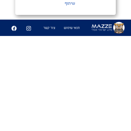
שיתוף
תנאי שימוש
צור קשר
מַעֲרָכָה צְמוּדָה
#נגב
1. כאשר אתה חש דחייה לאופי של
מישהי במקביל למשיכה גופנית. מעין
משחק שח מט,בין המוח לזין הנקרא
מערכה צמודה
שימושים
- "מה קורה איתך ועם נועה מהבר אתמול?"
אל תשאל אחי האופי שלה נוראי. ממש
מערכה צמודה"