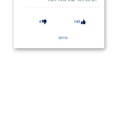
4
143
שיתוף