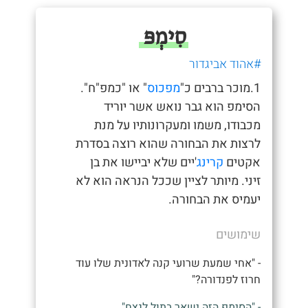
סִימְפּ
#אהוד אביגדור
1.מוכר ברבים כ"
מפכוס
" או "כמפ"ח".
הסימפ הוא גבר נואש אשר יוריד
מכבודו, משמו ומעקרונותיו על מנת
לרצות את הבחורה שהוא רוצה בסדרת
אקטים
קרינג
'יים שלא יביישו את בן
זיני. מיותר לציין שככל הנראה הוא לא
יעמיס את הבחורה.
שימושים
- "אחי שמעת שרועי קנה לאדונית שלו עוד
חרוז לפנדורה?"
- "הסימפ הזה ישאר בתול לנצח"