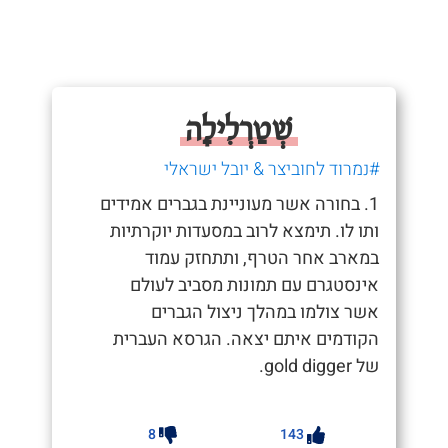
שְׁטַרְלִילָה
#נמרוד לחוביצר & יובל ישראלי
1. בחורה אשר מעוניינת בגברים אמידים
ותו לו. תימצא לרוב במסעדות יוקרתיות
במארב אחר הטרף, ותתחזק עמוד
אינסטגרם עם תמונות מסביב לעולם
אשר צולמו במהלך ניצול הגברים
הקודמים איתם יצאה. הגרסא העברית
של gold digger.
8
143