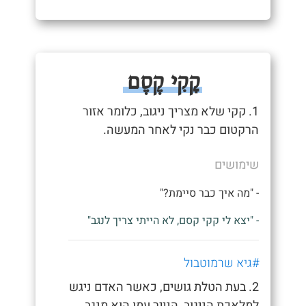
קָקִי קֶסֶם
1. קקי שלא מצריך ניגוב, כלומר אזור
הרקטום כבר נקי לאחר המעשה.
שימושים
- "מה איך כבר סיימת?"
- "יצא לי קקי קסם, לא הייתי צריך לנגב"
#גיא שרמוטבול
2. בעת הטלת גושים, כאשר האדם ניגש
למלאכת הניגוב, הנייר עמו הוא מנגב