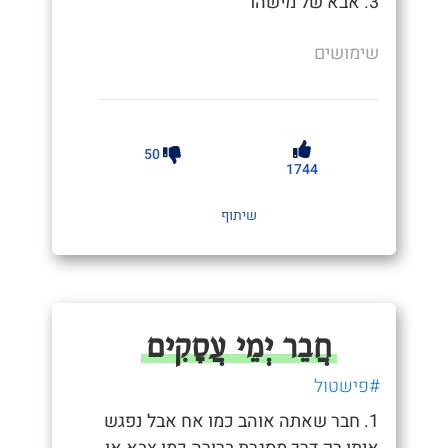
3. אבא של מישהו
שימושים
50
1744
שיתוף
חֲבֵר יְמֵי עֲסָקִים
#פישטול
1. חבר שאתה אוהב כמו אח אבל נפגש