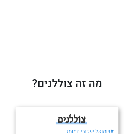
מה זה צוללנים?
צוֹללנים
#שמואל יעקובי המותג