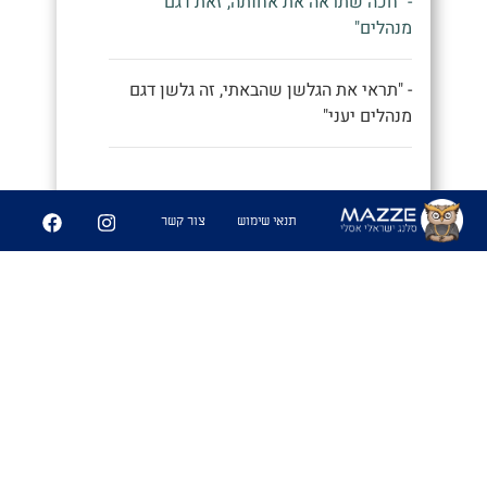
- "חכה שתראה את אחותה, זאת דגם
מנהלים"
- "תראי את הגלשן שהבאתי, זה גלשן דגם
מנהלים יעני"
9
252
תנאי שימוש
צור קשר
שיתוף
פִּיצֻוּחִים
1. משחק בו משחקים אנשים זרים