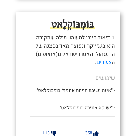
בּוֹמְבּוֹקְלָאט
1.תיאור חיובי למשהו. מילה שמקורה
הוא בג'מייקה ונפוצה מאד בסצנה של
הדנסהול והאפרו ישראלים(אתיופים)
ה
צעירים
.
שימושים
- "איזה ישיבה הייתה אתמול בומבוקלאט"
- "יש פה אווירה בומבוקלאט"
113
358