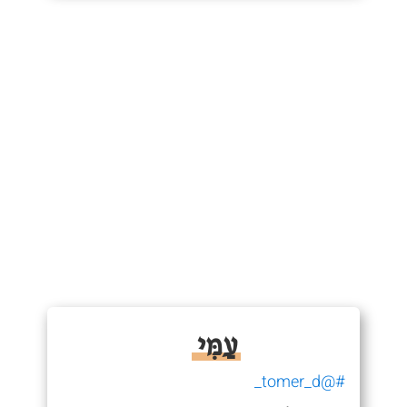
עַמִּי
#@tomer_d_