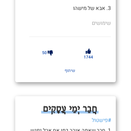
3. אבא של מישהו
שימושים
50
1744
שיתוף
חֲבֵר יְמֵי עֲסָקִים
#פישטול
1. חבר שאתה אוהב כמו אח אבל נפגש