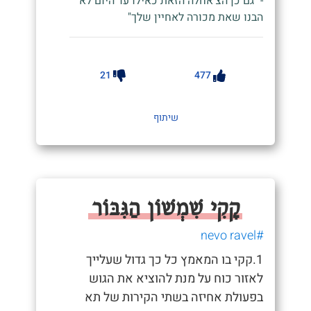
- "גם כן הצ'אחלה הזאת כאילו עד היום לא
הבנו שאת מכורה לאחיין שלך"
21
477
שיתוף
קָקִי שִׁמְשׁוֹן הַגִּבּוֹר
#nevo ravel
1.קקי בו המאמץ כל כך גדול שעלייך
לאזור כוח על מנת להוציא את הגוש
בפעולת אחיזה בשתי הקירות של תא