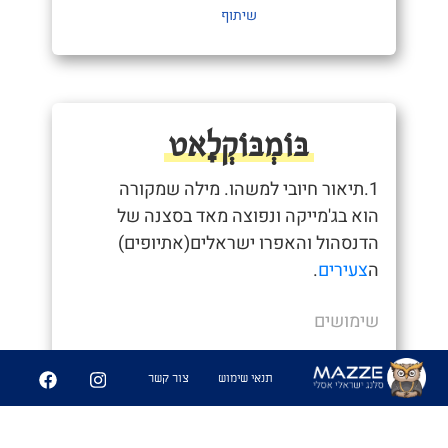
שיתוף
בּוֹמְבּוֹקְלָאט
1.תיאור חיובי למשהו. מילה שמקורה
הוא בג'מייקה ונפוצה מאד בסצנה של
הדנסהול והאפרו ישראלים(אתיופים)
ה
צעירים
.
שימושים
- "איזה ישיבה הייתה אתמול בומבוקלאט"
תנאי שימוש
צור קשר
- "יש פה אווירה בומבוקלאט"