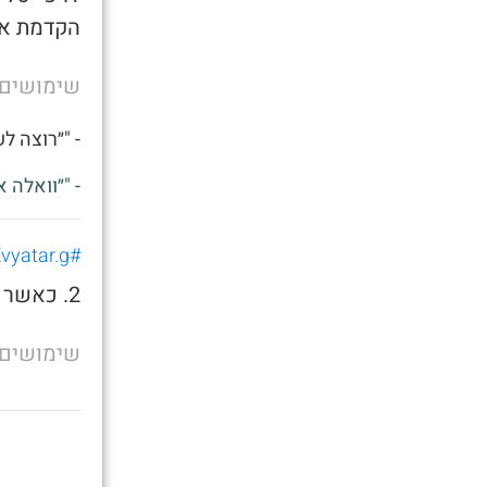
הקדמת את
שימושים
- "״רוצה ל
- "״וואלה 
#Evyatar.g
2. כאשר אתה רוצה לשאכתה בצהריים
שימושים