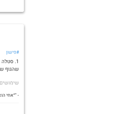
#פישון
1. סטלה
שהגוף של
שימושים
- "״אחי הו