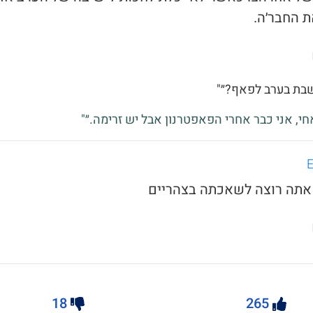
 החבר׳ה.
שבת בערב לפאף?״"
אחי, אני כבר אחרי הפאפטרנון אבל יש זרימה.״"
18
265