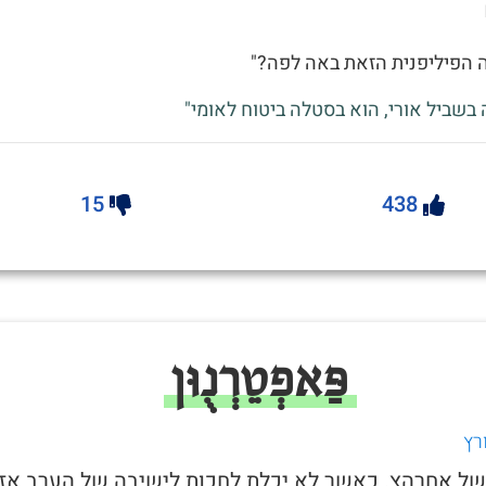
ה הפיליפנית הזאת באה לפה?"
 בשביל אורי, הוא בסטלה ביטוח לאומי"
15
438
פַּאפְטֵרְנֻוּן
רץ
ל של אחרהצ. כאשר לא יכלת לחכות לישיבה של הערב אז