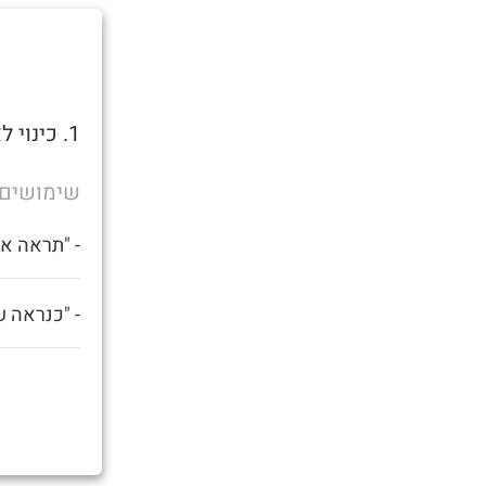
1. כינוי לאדם תחת השפעה קשה של אלכוהול או סמים.
שימושים
- "תראה את
- "כנראה ש