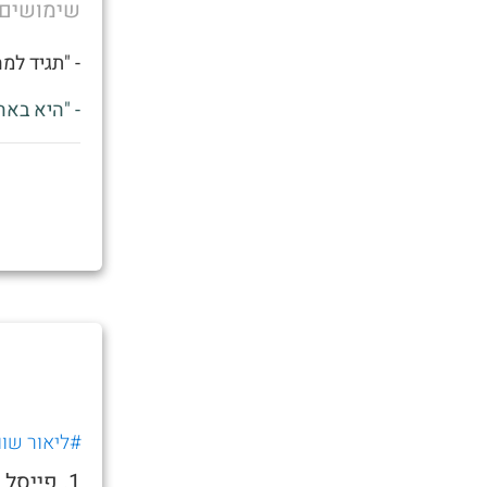
שימושים
- "תגיד למ
- "היא באה
#ליאור שוו
1. פייס