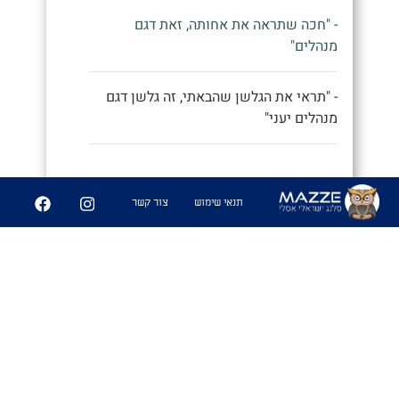
- "חכה שתראה את אחותה, זאת דגם
מנהלים"
- "תראי את הגלשן שהבאתי, זה גלשן דגם
מנהלים יעני"
9
252
תנאי שימוש
צור קשר
שיתוף
פִּיצֻוּחִים