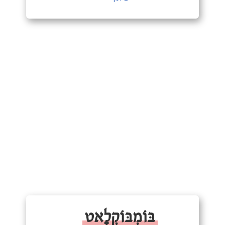
בּוֹמְבּוֹקְלָאט