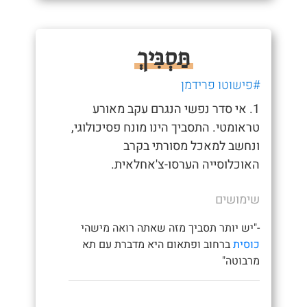
תַּסְבִּיךְ
#פישוטו פרידמן
1. אי סדר נפשי הנגרם עקב מאורע
טראומטי. התסביך הינו מונח פסיכולוגי,
ונחשב למאכל מסורתי בקרב
האוכלוסייה הערסו-צ'אחלאית.
שימושים
-"יש יותר תסביך מזה שאתה רואה מישהי
כוסית
ברחוב ופתאום היא מדברת עם תא
מרבוטה"