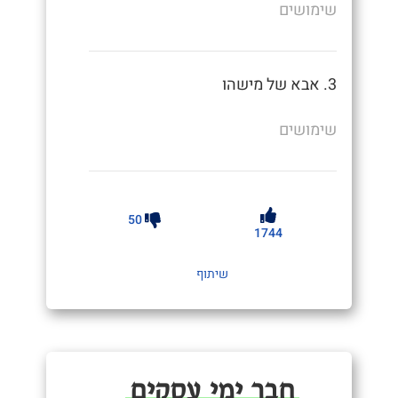
שימושים
3. אבא של מישהו
שימושים
50
1744
שיתוף
חֲבֵר יְמֵי עֲסָקִים