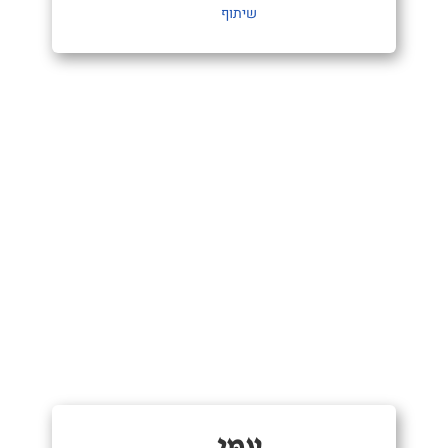
שיתוף
עַמִּי