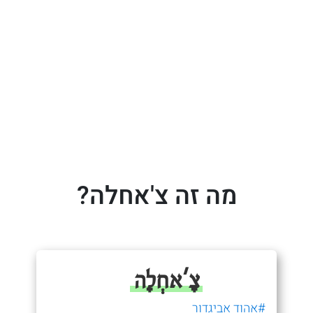
מה זה צ'אחלה?
צָ'אחְלָה
#אהוד אביגדור