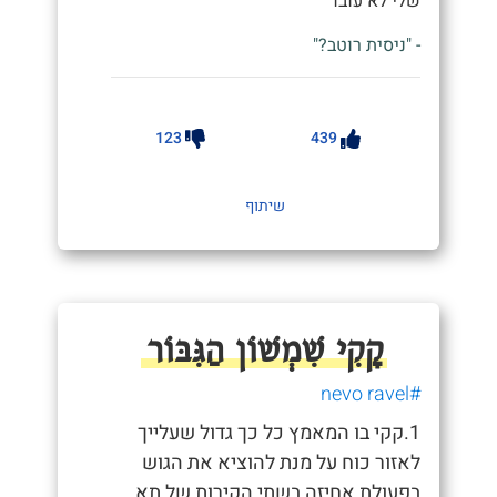
שלי לא עובד"
- "ניסית רוטב?"
123
439
שיתוף
קָקִי שִׁמְשׁוֹן הַגִּבּוֹר
#nevo ravel
1.קקי בו המאמץ כל כך גדול שעלייך
לאזור כוח על מנת להוציא את הגוש
בפעולת אחיזה בשתי הקירות של תא