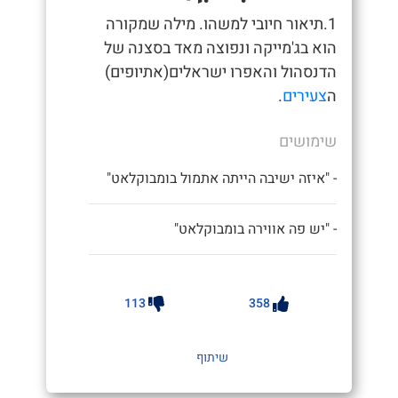
1.תיאור חיובי למשהו. מילה שמקורה
הוא בג'מייקה ונפוצה מאד בסצנה של
הדנסהול והאפרו ישראלים(אתיופים)
ה
צעירים
.
שימושים
- "איזה ישיבה הייתה אתמול בומבוקלאט"
- "יש פה אווירה בומבוקלאט"
113
358
שיתוף