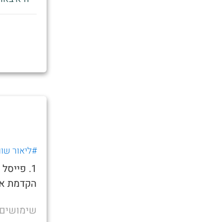
#ליאור שוו
1. פייס
הקדמת את
שימושים