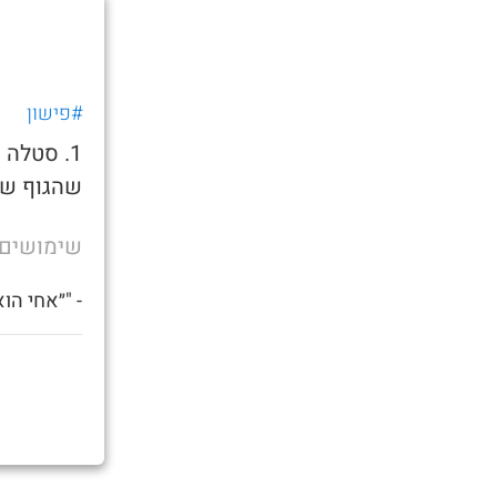
#פישון
1. סטלה
שהגוף של
שימושים
- "״אחי הו