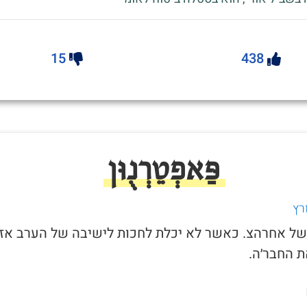
15
438
פַּאפְטֵרְנֻוּן
רץ
ל של אחרהצ. כאשר לא יכלת לחכות לישיבה של הערב אז
 החבר׳ה.