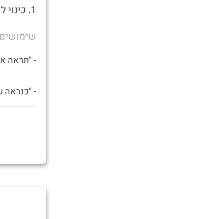
1. כינוי לאדם תחת השפעה קשה של אלכוהול או סמים.
שימושים
- "תראה את
- "כנראה ש