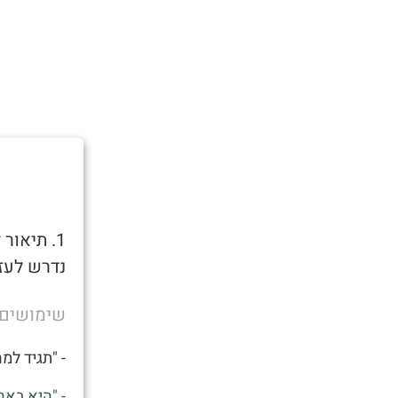
1. תיאו
נדרש לעזר
שימושים
- "תגיד למ
- "היא באה