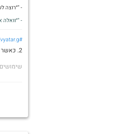
- "״רוצה ל
- "״וואלה 
#Evyatar.g
2. כאשר אתה רוצה לשאכתה בצהריים
שימושים