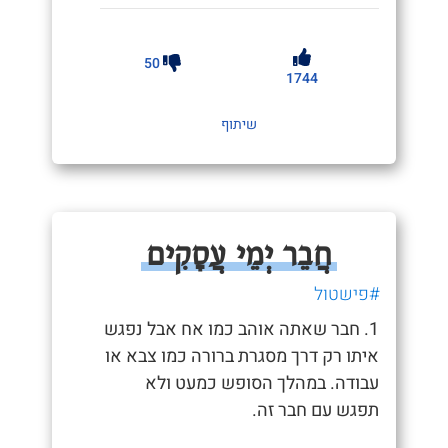
50
1744
שיתוף
חֲבֵר יְמֵי עֲסָקִים
#פישטול
1. חבר שאתה אוהב כמו אח אבל נפגש
איתו רק דרך מסגרת ברורה כמו צבא או
עבודה. במהלך הסופש כמעט ולא
תפגש עם חבר זה.