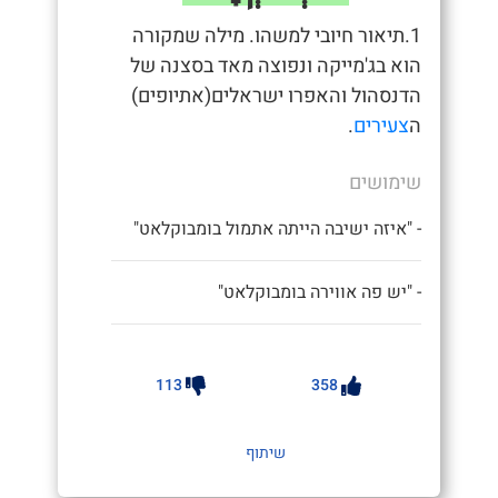
1.תיאור חיובי למשהו. מילה שמקורה
הוא בג'מייקה ונפוצה מאד בסצנה של
הדנסהול והאפרו ישראלים(אתיופים)
ה
צעירים
.
שימושים
- "איזה ישיבה הייתה אתמול בומבוקלאט"
- "יש פה אווירה בומבוקלאט"
113
358
שיתוף