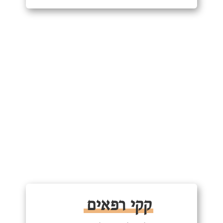
קקי רפאים