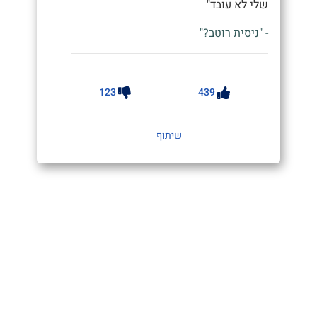
שלי לא עובד"
- "ניסית רוטב?"
123
439
שיתוף