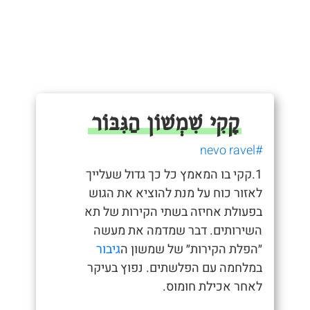
קָקִי שִׁמְשׁוֹן הַגִּבּוֹר
#nevo ravel
1.קקי בו המאמץ כל כך גדול שעלייך
לאזור כוח על מנת להוציא את הגוש
בפעולת אחיזה בשתי הקירות של תא
השירותים. דבר שמדמה את מעשה
״הפלת הקירות״ של שמשון ה
גיבור
במלחמה עם הפלשתים. נפוץ בעיקר
לאחר אכילת חומוס.