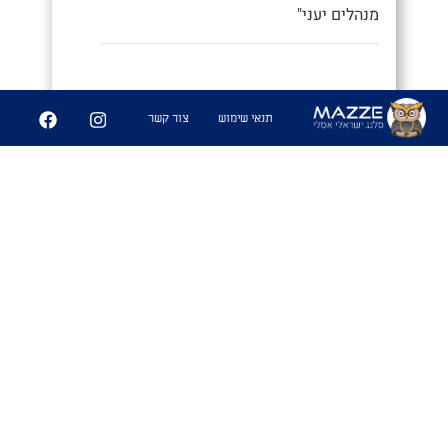
מנהלים יעני"
9
252
תנאי שימוש
צור קשר
שיתוף
פִּיצֻוּחִים
1. משחק בו משחקים אנשים זרים
שמבלים ביחד ואין להם נושאי שיחה
משותפים, ומנסים לפצח מיהם המכרים
המשותפים שלהם. מהלך המשחק: כל
משתתף שואל את השאר את השאלות