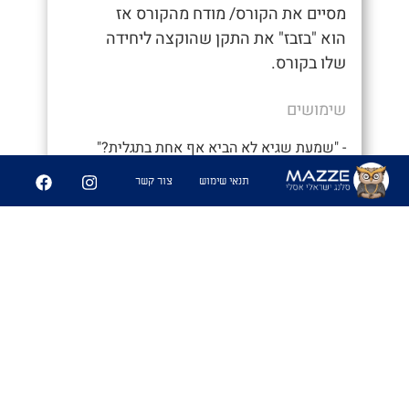
מסיים את הקורס/ מודח מהקורס אז
הוא "בזבז" את התקן שהוקצה ליחידה
שלו בקורס.
שימושים
- "שמעת שגיא לא הביא אף אחת בתגלית?"
- "מה?? אני לא מאמין שנתנו לו לצאת
תנאי שימוש
צור קשר
במקומי. איזה בזבוז תקן"
6
227
שיתוף