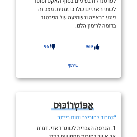
לפרטנר/ית בעיניים בסוף האקט וסוטר
לשתי האזניים שלו בו זמנית. מצב זה
פוגע בראייה ובשמיעה של הפרטנר
בדומה לרימון הלם.
96
969
שיתוף
אַפּוֹטְרוֹכּוּס
#נמרוד לחוביצר ותום רייזנר
1. הגרסה העברית לשוגר דאדי. דמות
אב אשר בחורות מחפשות בכדי