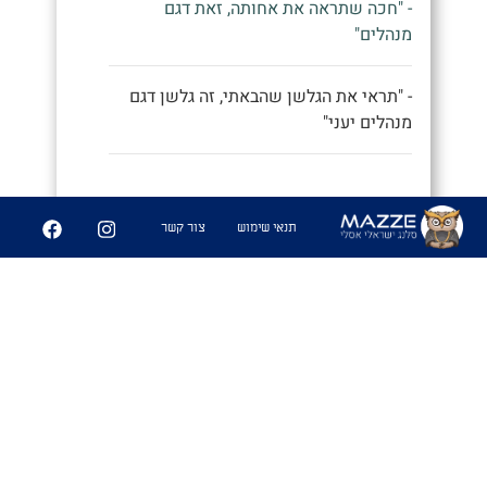
- "חכה שתראה את אחותה, זאת דגם
מנהלים"
- "תראי את הגלשן שהבאתי, זה גלשן דגם
מנהלים יעני"
9
252
תנאי שימוש
צור קשר
שיתוף
פִּיצֻוּחִים
1. משחק בו משחקים אנשים זרים