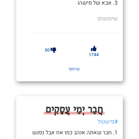
3. אבא של מישהו
שימושים
50
1744
שיתוף
חֲבֵר יְמֵי עֲסָקִים
#פישטול
1. חבר שאתה אוהב כמו אח אבל נפגש