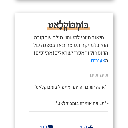
בּוֹמְבּוֹקְלָאט
1.תיאור חיובי למשהו. מילה שמקורה
הוא בג'מייקה ונפוצה מאד בסצנה של
הדנסהול והאפרו ישראלים(אתיופים)
ה
צעירים
.
שימושים
- "איזה ישיבה הייתה אתמול בומבוקלאט"
- "יש פה אווירה בומבוקלאט"
113
358