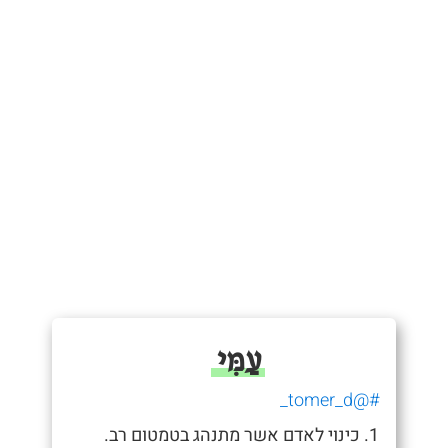
עַמִּי
#@tomer_d_
1. כינוי לאדם אשר מתנהג בטמטום רב.