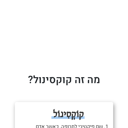
מה זה קוקסינול?
קוֹקְסִינוֹל
1. שם פיקטיבי לתרופה, כאשר אדם