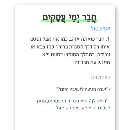
חֲבֵר יְמֵי עֲסָקִים
#פישטול
1. חבר שאתה אוהב כמו אח אבל נפגש
איתו רק דרך מסגרת ברורה כמו צבא או
עבודה. במהלך הסופש כמעט ולא
תפגש עם חבר זה.
שימושים
- "יערה מגיעה לישיבה היום?"
- "נראה לך? היא חברת ימי עסקים, מחוץ
לעבודה היא לא באמת קיימת"