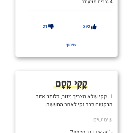
4 גברים מזיעים"
21
392
שיתוף
קָקִי קֶסֶם
1. קקי שלא מצריך ניגוב, כלומר אזור
הרקטום כבר נקי לאחר המעשה.
שימושים
- "מה איך כבר סיימת?"