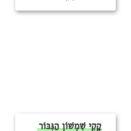
קָקִי שִׁמְשׁוֹן הַגִּבּוֹר