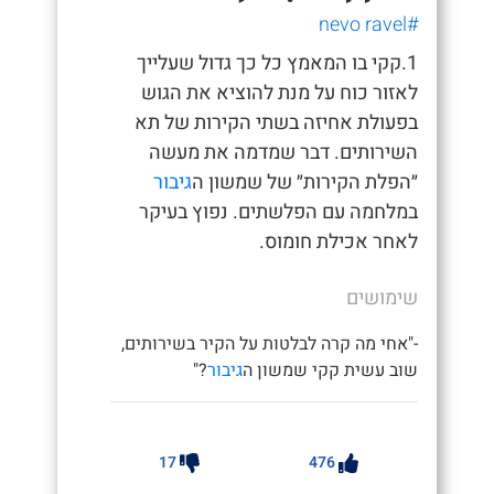
#nevo ravel
1.קקי בו המאמץ כל כך גדול שעלייך
לאזור כוח על מנת להוציא את הגוש
בפעולת אחיזה בשתי הקירות של תא
השירותים. דבר שמדמה את מעשה
״הפלת הקירות״ של שמשון ה
גיבור
במלחמה עם הפלשתים. נפוץ בעיקר
לאחר אכילת חומוס.
שימושים
-"אחי מה קרה לבלטות על הקיר בשירותים,
שוב עשית קקי שמשון ה
גיבור
?"
17
476