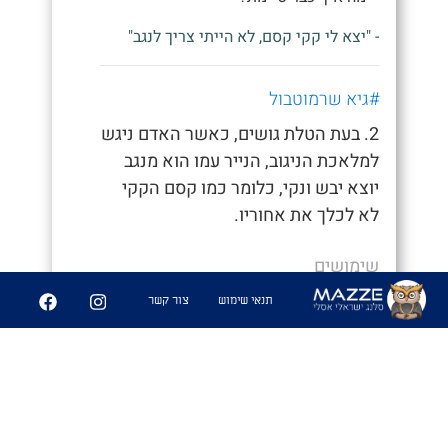
- "יצא לי קקי קסם, לא הייתי צריך לנגב"
#גיא שרמוטבול
2. בעת הטלת גושים, כאשר האדם ניגש
למלאכת הניגוב, הנייר עמו הוא מנגב
יוצא יבש ונקי, כלומר כמו קסם הקקי
לא לכלך את אחוריו.
שימושים
תנאי שימוש
צור קשר
- "איך סיימת ככה מהר, חשבתי כבר נאחר"
- "היה לי קקי קסם לא הייתי צריך לנגב
אפילו"