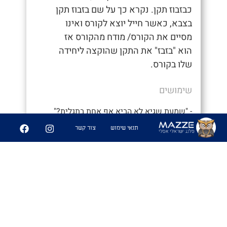
כבזבוז תקן. נקרא כך על שם בזבוז תקן
בצבא, כאשר חייל יוצא לקורס ואינו
מסיים את הקורס/ מודח מהקורס אז
הוא "בזבז" את התקן שהוקצה ליחידה
שלו בקורס.
שימושים
- "שמעת שגיא לא הביא אף אחת בתגלית?"
תנאי שימוש
צור קשר
- "מה?? אני לא מאמין שנתנו לו לצאת
במקומי. איזה בזבוז תקן"
6
227
שיתוף