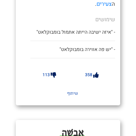
ה
צעירים
.
שימושים
- "איזה ישיבה הייתה אתמול בומבוקלאט"
- "יש פה אווירה בומבוקלאט"
113
358
שיתוף
אָבֵשָׁה