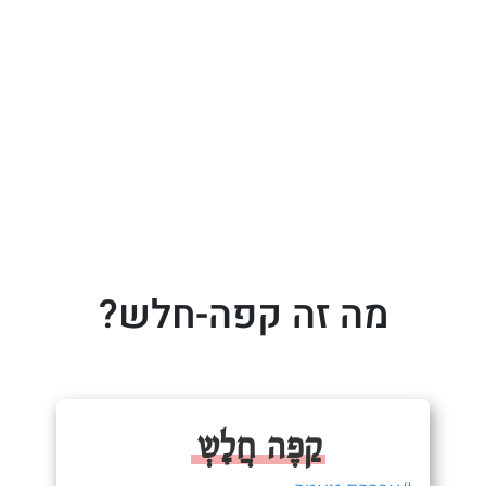
מה זה קפה-חלש?
קַפֶה חֲלָשְ