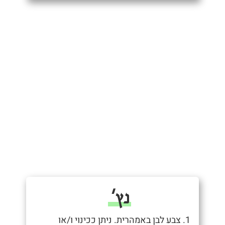
נץ'
1. צבע לבן באמהרית. ניתן ככינוי ו/או