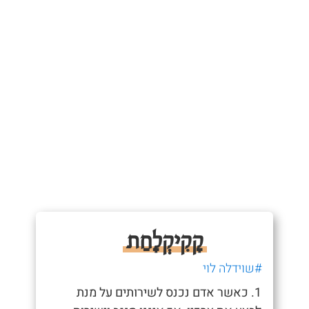
קָקִיקְלׇחַת
#שוידלה לוי
1. כאשר אדם נכנס לשירותים על מנת