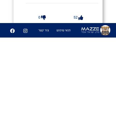
0
52
תנאי שימוש
צור קשר
שיתוף
פוּק אַכִיל
#בז׳ה
1. פוק מיוחד המאפשר לאדם המריח
אותו להבין מה אכלת לאחרונה
שימושים