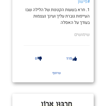
#פישון
1. חרא בשעות הקטנות של הלילה שבו
העייפות גוברת עליך ועינך נעצמות
בעודך על האסלה
שימושים
0
115
שיתוף
חִרְבּוּן אָרוֹן