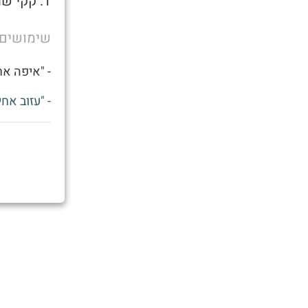
1. קקי שהוא כלכך ארוך שהמחרבן נחשב כמתנחל בשירותים
שימושים
- "איפה אר
- "עזוב אח