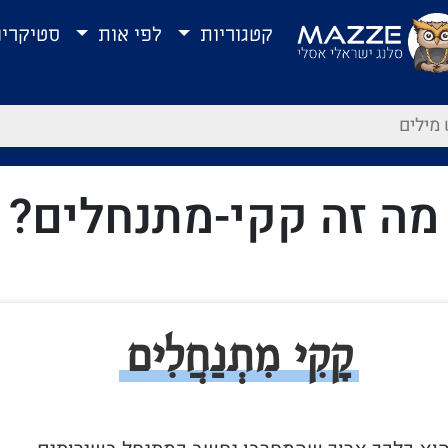
קטגוריות
לפי אות
סטיקרי
מה זה קקי-מתנחלים?
קָקִי מִתְנַחֲלִים