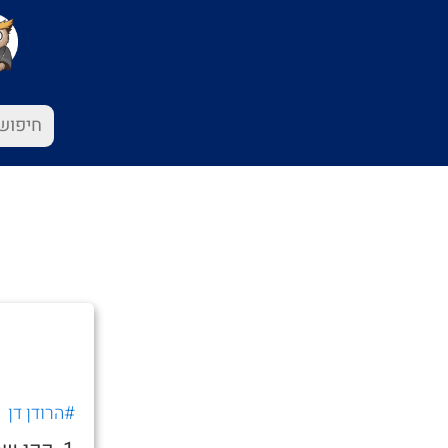
#הרודן דן