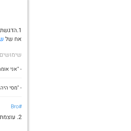
1.הדגשת 
אח של
שר
שימושים
- "אני אומ
- "מסי הי
#Bro
2. עוצמתי, חזק, המשורר מנסה להעצים את כוונתו