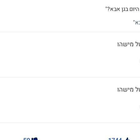
היום בגן אבא?"
א"