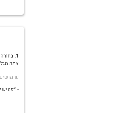
1. בחור
אתה מגלה
שימושים
- "״מה יש 