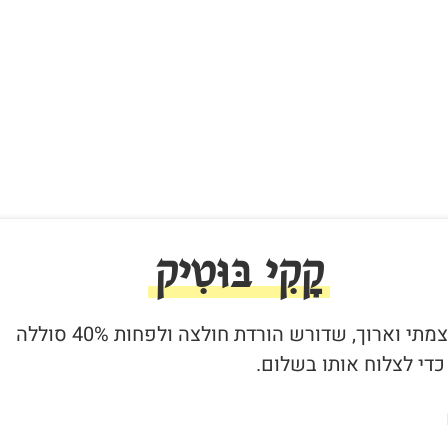
קָקִי בּוּטִיק
1. קקי עוצמתי וארוך, שדורש הורדת חולצה ולפחות 40% סוללה
די לצלוח אותו בשלום.