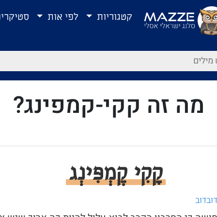
קטגוריות
לפי אות
סטיקרי
מה זה קקי-קמפינג?
קָקִי קֶמְפִּינְג
ובדוב