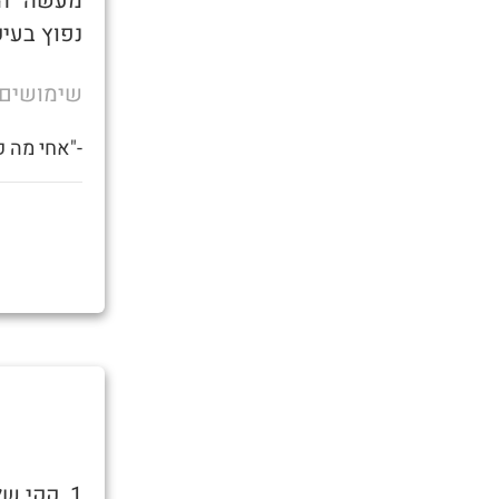
מעשה ״הפ
נפוץ בעיק
שימושים
-"אחי מה ק
1. קקי שלא מצריך ניגוב, כלומר אזור הרקטום כבר נקי לאחר המעשה.