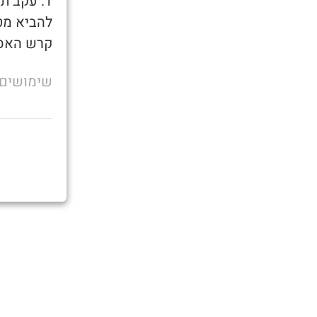
1. עקב ת
להביא מט
קרש האסל
שימושים