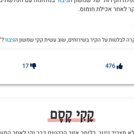
לת הקירות״ של שמשון ה
גיבור
במלחמה עם הפלשתים.
ר לאחר אכילת חומוס.
רה לבלטות על הקיר בשירותים, שוב עשית קקי שמשון ה
גיבור
?"
17
476
קָקִי קֶסֶם