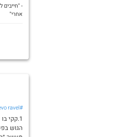
- "חייבים 
אחרי"
#nevo ravel
1.קקי בו
הגוש בפע