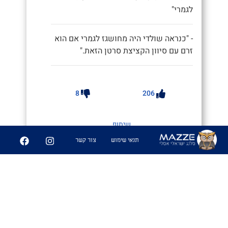
לגמרי"
- "כנראה שולדי היה מחושגז לגמרי אם הוא
זרם עם סיוון הקציצת סרטן הזאת."
8
206
שיתוף
תנאי שימוש
צור קשר
סַטְלָה הֵרְצְל
#עמית קופל