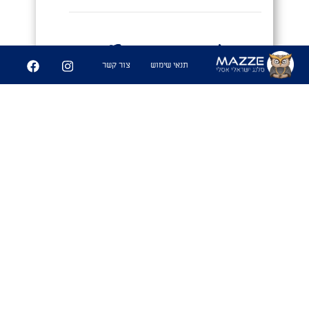
9
252
תנאי שימוש
צור קשר
שיתוף
פִּיצֻוּחִים
1. משחק בו משחקים אנשים זרים
שמבלים ביחד ואין להם נושאי שיחה
משותפים, ומנסים לפצח מיהם המכרים
המשותפים שלהם. מהלך המשחק: כל
משתתף שואל את השאר את השאלות
הבאות(בדרך כלל באותו סדר): מאיפה