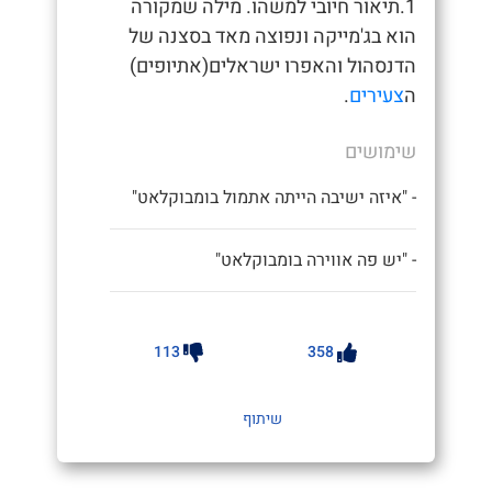
1.תיאור חיובי למשהו. מילה שמקורה
הוא בג'מייקה ונפוצה מאד בסצנה של
הדנסהול והאפרו ישראלים(אתיופים)
ה
צעירים
.
שימושים
- "איזה ישיבה הייתה אתמול בומבוקלאט"
- "יש פה אווירה בומבוקלאט"
113
358
שיתוף