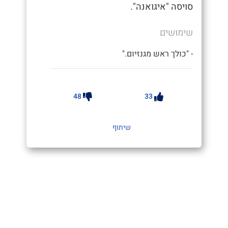
סויסה "איגואנה".
שימושים
- "כולך ראש מגנזיום."
48
33
שיתוף