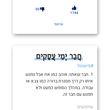
50
1744
שיתוף
חֲבֵר יְמֵי עֲסָקִים
#פישטול
1. חבר שאתה אוהב כמו אח אבל נפגש
איתו רק דרך מסגרת ברורה כמו צבא או
עבודה. במהלך הסופש כמעט ולא
תפגש עם חבר זה.
שימושים