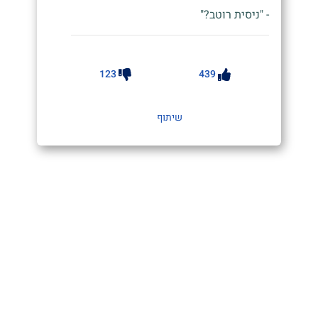
- "ניסית רוטב?"
123
439
שיתוף