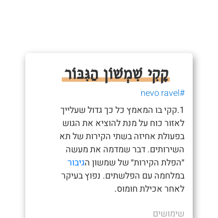
קָקִי שִׁמְשׁוֹן הַגִּבּוֹר
#nevo ravel
1.קקי בו המאמץ כל כך גדול שעלייך
לאזור כוח על מנת להוציא את הגוש
בפעולת אחיזה בשתי הקירות של תא
השירותים. דבר שמדמה את מעשה
״הפלת הקירות״ של שמשון ה
גיבור
במלחמה עם הפלשתים. נפוץ בעיקר
לאחר אכילת חומוס.
שימושים