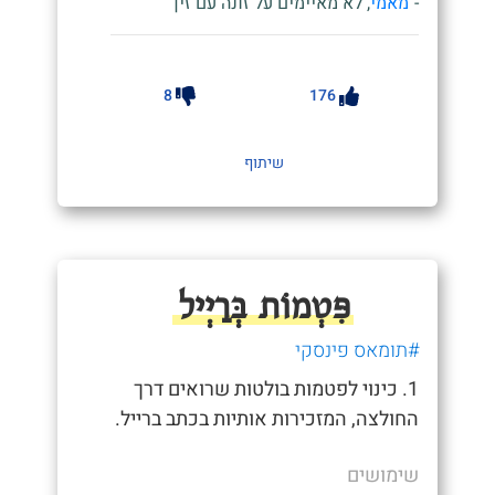
-"
מאמי
, לא מאיימים על זונה עם זין"
8
176
שיתוף
פִּטְמוֹת בְּרַיְיל
#תומאס פינסקי
1. כינוי לפטמות בולטות שרואים דרך
החולצה, המזכירות אותיות בכתב ברייל.
שימושים