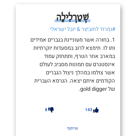
שְׁטַרְלִילָה
#נמרוד לחוביצר & יובל ישראלי
1. בחורה אשר מעוניינת בגברים אמידים
ותו לו. תימצא לרוב במסעדות יוקרתיות
במארב אחר הטרף, ותתחזק עמוד
אינסטגרם עם תמונות מסביב לעולם
אשר צולמו במהלך ניצול הגברים
הקודמים איתם יצאה. הגרסא העברית
של gold digger.
8
143
שיתוף