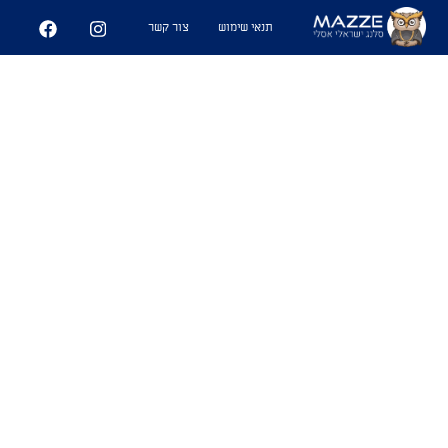
תנאי שימוש
צור קשר
מַעֲרָכָה צְמוּדָה
#נגב
1. כאשר אתה חש דחייה לאופי של
מישהי במקביל למשיכה גופנית. מעין
משחק שח מט,בין המוח לזין הנקרא
מערכה צמודה
שימושים
- "מה קורה איתך ועם נועה מהבר אתמול?"
אל תשאל אחי האופי שלה נוראי. ממש
מערכה צמודה"